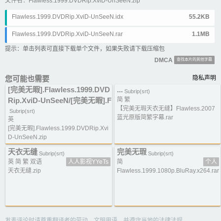
文件名：Flawless.1999.DVDRip.XviD-UnSeeN.zip
Flawless.1999.DVDRip.XviD-UnSeeN.idx
55.2KB
Flawless.1999.DVDRip.XviD-UnSeeN.rar
1.1MB
提示：单击列表可直接下载单个文件，如果失败请下载压缩包
DMCA
查找本片的其他字幕
您可能也需要
隐私声明
[完美无暇].Flawless.1999.DVD
...
Subrip(srt)
Rip.XviD-UnSeeN/[完美无暇].F
简 繁
【完美无瑕天衣无缝】Flawless.2007
Subrip(srt)
蓝光原版简繁字幕.rar
英
[完美无暇].Flawless.1999.DVDRip.Xvi
D-UnSeeN.zip
天衣无缝
完美无瑕
Subrip(srt)
Subrip(srt)
英 简 繁 双语
人人影视YYeTs
简
个人
天衣无缝.zip
Flawless.1999.1080p.BluRay.x264.rar
发表评论时请尊重翻译者的劳动，文明用语，并遵守当地的法律法规。