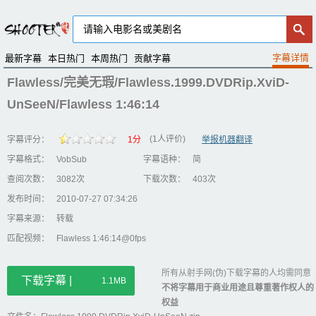
最新字幕
本日热门
本周热门
贡献字幕
Flawless/完美无瑕/Flawless.1999.DVDRip.XviD-
UnSeeN/Flawless 1:46:14
(1人评价)
字幕评分：
1分
举报机器翻译
字幕格式：
VobSub
字幕语种：
简
查阅次数：
3082次
下载次数：
403次
发布时间：
2010-07-27 07:34:26
字幕来源：
转载
匹配视频：
Flawless 1:46:14@0fps
所有从射手网(伪)下载字幕的人均需同意
下载字幕 |
1.1MB
不将字幕用于商业用途且尊重著作权人的
权益