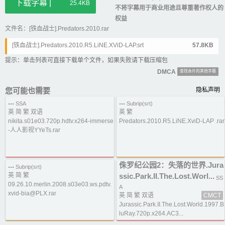
下载字幕 |
25.4KB
不将字幕用于商业用途且尊重著作权人的
权益
文件名：[铁血战士].Predators.2010.rar
[铁血战士].Predators.2010.R5.LiNE.XViD-LAP.srt
57.8KB
提示：单击列表可直接下载单个文件，如果失败请下载压缩包
DMCA
查找本片的其他字幕
您可能也需要
隐私声明
...
...
SSA
Subrip(srt)
英 简 繁 双语
英 繁
nikita.s01e03.720p.hdtv.x264-immerse
Predators.2010.R5.LiNE.XviD-LAP .rar
-人人影视YYeTs.rar
...
侏罗纪公园2：失落的世界.Jura
Subrip(srt)
英 简 繁
ssic.Park.II.The.Lost.Worl...
SS
09.26.10.merlin.2008.s03e03.ws.pdtv.
A
xvid-bia@PLX.rar
英 简 繁 双语
CMCT
Jurassic.Park.II.The.Lost.World.1997.B
luRay.720p.x264.AC3...