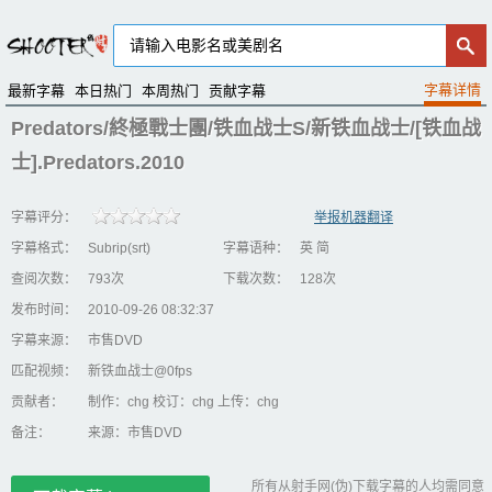
最新字幕
本日热门
本周热门
贡献字幕
Predators/終極戰士團/铁血战士S/新铁血战士/[铁血战
士].Predators.2010
字幕评分：
举报机器翻译
字幕格式：
Subrip(srt)
字幕语种：
英 简
查阅次数：
793次
下载次数：
128次
发布时间：
2010-09-26 08:32:37
字幕来源：
市售DVD
匹配视频：
新铁血战士@0fps
贡献者：
制作：chg 校订：chg 上传：chg
备注：
来源：市售DVD
所有从射手网(伪)下载字幕的人均需同意