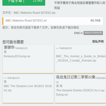
下载字幕 |
23.3KB
不将字幕用于商业用途且尊重著作权人的
权益
文件名：BBC Waterloo Road S07E02.zip
BBC Waterloo Road S07E02.srt
65.7KB
提示：单击列表可直接下载单个文件，如果失败请下载压缩包
DMCA
查找本片的其他字幕
您可能也需要
隐私声明
谢谢你
...
Subrip(srt)
Subrip(srt)
英
thinkyou2011eng.rar
BBC_The_Animal_s_Guide_to_Britain
_S01E04_Coastal_Animals.zip
...
吸血鬼日记第二季第22集
Subrip(srt)
Subrip(s
英
rt)
BBC The Shadow Line S01E01 S01E
英 简
02.zip
The.Vampire.Diaries.S02E22.As.I.Lay.
Dying.rar