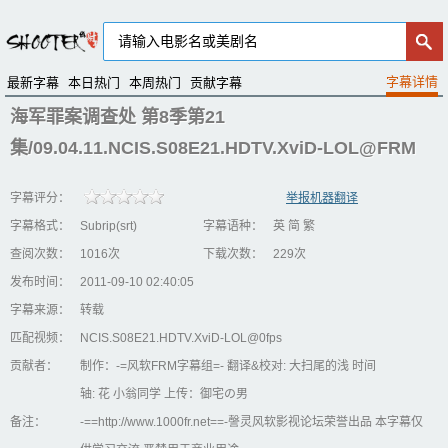
最新字幕
本日热门
本周热门
贡献字幕
海军罪案调查处 第8季第21
集/09.04.11.NCIS.S08E21.HDTV.XviD-LOL@FRM
字幕评分：
举报机器翻译
字幕格式：
Subrip(srt)
字幕语种：
英 简 繁
查阅次数：
1016次
下载次数：
229次
发布时间：
2011-09-10 02:40:05
字幕来源：
转载
匹配视频：
NCIS.S08E21.HDTV.XviD-LOL@0fps
贡献者：
制作：-=风软FRM字幕组=- 翻译&校对: 大扫尾的浅 时间
轴: 花 小翁同学 上传：御宅の男
备注：
-==http://www.1000fr.net==-謦灵风软影视论坛荣誉出品 本字幕仅