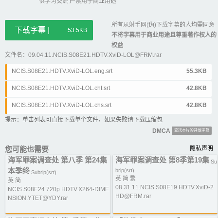
供学习交流 严禁用于商业用途
所有从射手网(伪)下载字幕的人均需同意
下载字幕 |
53.5KB
不将字幕用于商业用途且尊重著作权人的
权益
文件名：09.04.11.NCIS.S08E21.HDTV.XviD-LOL@FRM.rar
NCIS.S08E21.HDTV.XviD-LOL.eng.srt
55.3KB
NCIS.S08E21.HDTV.XviD-LOL.cht.srt
42.8KB
NCIS.S08E21.HDTV.XviD-LOL.chs.srt
42.8KB
提示：单击列表可直接下载单个文件，如果失败请下载压缩包
DMCA
查找本片的其他字幕
您可能也需要
隐私声明
海军罪案调查处 第八季 第24集
海军罪案调查处 第8季第19集
Su
本季终
brip(srt)
Subrip(srt)
英 简 繁
英 简
08.31.11.NCIS.S08E19.HDTV.XviD-2
NCIS.S08E24.720p.HDTV.X264-DIME
HD@FRM.rar
NSION.YTET@YDY.rar