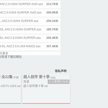
L.AAC2.0.H264-SURFER.XviD.ass
213.7KB
.AAC2.0.H264-SURFER.XviD.ass
200.9KB
-DL.AAC2.0.H264-SURFER.ass
250.1KB
B-DL.AAC2.0.H264-SURFER.ass
185.7KB
B-DL.AAC2.0.H264-SURFER.ass
205.4KB
EB-DL.AAC2.0.H.264-KiNGS.ass
357.4KB
示更多
-DL.AAC2.0.H264-SURFER.ass
160KB
失败请下载压缩包
0 H.264-GFY.ass
226.1KB
隐私声明
B-DL.AAC2.0.H264-SURFER.ass
213.8KB
 全22集
超人前传 第十季
不明
SSA
.WEB-DL.AAC2.0.H264-SURFER.a
224.8KB
双语
人人影视YYeTs
p HDTV x264.rar
超人前传第十季.rar
AAC2.0.H264-SURFER.ass
223.7KB
DL.AAC2.0.H264-MBE.ass
222.9KB
-DL.AAC2.0.H264-SURFER.ass
207.1KB