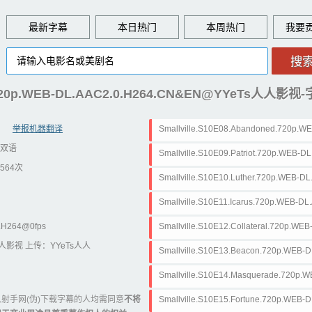
最新字幕
本日热门
本周热门
.720p.WEB-DL.AAC2.0.H264.CN&EN@YYeTs人人影
举报机器翻译
Smallville.S10E08.Abandoned.720p.
双语
s
Smallville.S10E09.Patriot.720p.WEB-
564次
Smallville.S10E10.Luther.720p.WEB-
Smallville.S10E11.Icarus.720p.WEB-D
0.H264@0fps
Smallville.S10E12.Collateral.720p.W
人影视 上传：YYeTs人人
Smallville.S10E13.Beacon.720p.WEB-
ss
Smallville.S10E14.Masquerade.720p
viD.ass
射手网(伪)下载字幕的人均需同意
不将
Smallville.S10E15.Fortune.720p.WEB