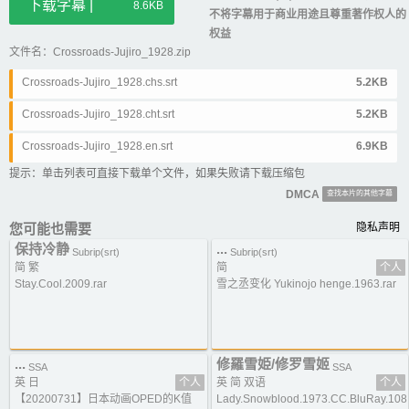
下载字幕 |
8.6KB
不将字幕用于商业用途且尊重著作权人的
权益
文件名：Crossroads-Jujiro_1928.zip
Crossroads-Jujiro_1928.chs.srt
5.2KB
Crossroads-Jujiro_1928.cht.srt
5.2KB
Crossroads-Jujiro_1928.en.srt
6.9KB
提示：单击列表可直接下载单个文件，如果失败请下载压缩包
DMCA
查找本片的其他字幕
您可能也需要
隐私声明
保持冷静
...
Subrip(srt)
Subrip(srt)
简 繁
简
个人
Stay.Cool.2009.rar
雪之丞变化 Yukinojo henge.1963.rar
...
修羅雪姫/修罗雪姬
SSA
SSA
英 日
个人
英 简 双语
个人
【20200731】日本动画OPED的K值
Lady.Snowblood.1973.CC.BluRay.108