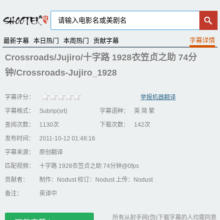
最新字幕
本日热门
本周热门
贡献字幕
Crossroads/Jujiro/十字路 1928衣笠贞之助 74分
钟/Crossroads-Jujiro_1928
字幕评分：
举报机器翻译
字幕格式：
Subrip(srt)
字幕语种：
英 简 繁
查阅次数：
1130次
下载次数：
142次
发布时间：
2011-10-12 01:48:16
字幕来源：
原创翻译
匹配视频：
十字路 1928衣笠贞之助 74分钟@0fps
贡献者：
制作：Nodust 校订：Nodust 上传：Nodust
备注：
英译中
所有从射手网(伪)下载字幕的人均需同意