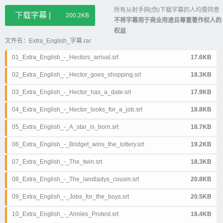
所有从射手网(伪)下载字幕的人均需同意
下载字幕 |
200.2KB
不将字幕用于商业用途且尊重著作权人的
权益
文件名：Extra_English_字幕.rar
01_Extra_English_-_Hectors_arrival.srt
17.6KB
02_Extra_English_-_Hector_goes_shopping.srt
18.3KB
03_Extra_English_-_Hector_has_a_date.srt
17.9KB
04_Extra_English_-_Hector_looks_for_a_job.srt
18.8KB
05_Extra_English_-_A_star_is_born.srt
18.7KB
06_Extra_English_-_Bridget_wins_the_lottery.srt
19.2KB
07_Extra_English_-_The_twin.srt
18.3KB
08_Extra_English_-_The_landladys_cousin.srt
20.8KB
09_Extra_English_-_Jobs_for_the_boys.srt
20.5KB
10_Extra_English_-_Annies_Protest.srt
18.4KB