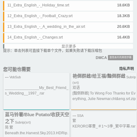
11_Extra_English_-_Holiday_time.srt
18.6KB
12_Extra_English_-_Football_Crazy.srt
18.3KB
13_Extra_English_-_A_wedding_in_the_air.srt
20.6KB
14_Extra_English_-_Changes.srt
16.4KB
显示更多
15_Extra_English_-_The_bouncer.srt
17.8KB
提示：单击列表可直接下载单个文件，如果失败请下载压缩包
DMCA
查找本片的其他字幕
16_Extra_English_-_Uncle_Nick.srt
13KB
您可能也需要
隐私声明
17_Extra_English_-_Cyber_Stress.srt
13.9KB
...
艳倒群雌/给王福/豔倒群雌
VobSub
Subrip
18_Extra_English_-_Just_the_ticket.srt
16.6KB
(srt)
________________My_Best_Friend_
双语
19_Extra_English_-_Kung_fu_fighting.srt
15.4KB
s_Wedding__1997_.rar
[豔倒群雌] To Wong Foo Thanks for Ev
erything, Julie Newmar.cht&eng.srt.zip
20_Extra_English_-_Every_dog_has_its_day.srt
15KB
21_Extra_English_-_The_entertainers.srt
18KB
蓝马铃薯/Blue Potato/收获天空
...
SSA
之下
繁
Subrip(srt)
22_Extra_English_-_Haunting_at_Halloween.srt
15.5KB
KERORO軍曹_＃1～3季_繁中字幕.rar
简 繁
Beneath.the.Harvest.Sky.2013.HDRip.
23_Extra_English_-_Truth_or_dare.srt
15.9KB