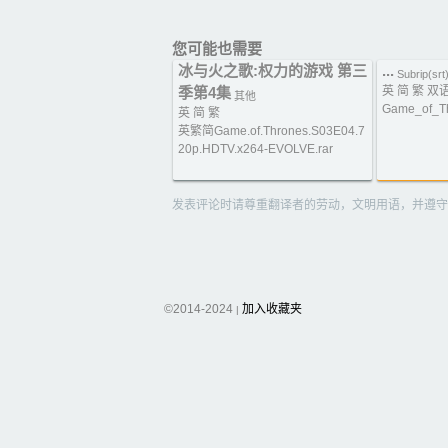
您可能也需要
冰与火之歌:权力的游戏 第三
...
Subrip(srt
季第4集
英 简 繁 双
其他
Game_of_Th
英 简 繁
英繁简Game.of.Thrones.S03E04.7
20p.HDTV.x264-EVOLVE.rar
发表评论时请尊重翻译者的劳动，文明用语，并遵守
©2014-2024
加入收藏夹
|