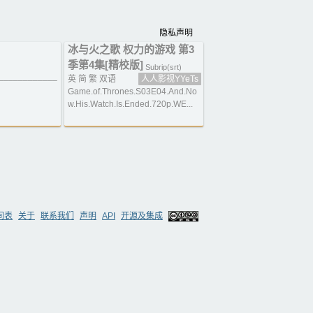
隐私声明
冰与火之歌 权力的游戏 第3
季第4集[精校版]
Subrip(srt)
____________
英 简 繁 双语
人人影视YYeTs
Game.of.Thrones.S03E04.And.No
w.His.Watch.Is.Ended.720p.WE...
间表
关于
联系我们
声明
API
开源及集成