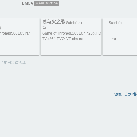
DMCA
查找本片的其他字幕
冰与火之歌
...
)
Subrip(srt)
Subrip(srt)
语
简
ronesS03E05.rar
Game.of.Thrones.S03E07.720p.HD
_______________
TV.x264-EVOLVE.chs.rar
___.rar
当地的法律法规。
镜像
美剧时