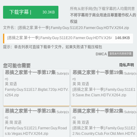
所有从射手网(伪)下载字幕的人均需同意
下载字幕 |
30.3KB
不将字幕用于商业用途且尊重著作权人的
权益
文件名：[恶搞之家.第十一季].Family.Guy.S11E20.Farmer.Guy.HDTV.X264.zip
[恶搞之家.第十一季].Family.Guy.S11E20.Farmer.Guy.HDTV.X264.srt
146.9KB
提示：单击列表可直接下载单个文件，如果失败请下载压缩包
DMCA
查找本片的其他字幕
您可能也需要
隐私声明
恶搞之家第十一季第17集
恶搞之家第十一季第19集
Subrip(s
Subrip(s
rt)
rt)
英 双语
英 简 双语
Family.Guy.S11E17.Bigfat.720p.HDTV.
[恶搞之家.第十一季].Family.Guy.S11E1
x264.zip
9.Save.the.Clam.HDTV.X264.zip
恶搞之家第十一季第21集
恶搞之家第十一季第22集
Subrip(s
Subrip(s
rt)
rt)
英 简 双语
英 简 双语
Family.Guy.S11E21.Farmer.Guy.Road
[恶搞之家.第十一季].Family.Guy.S11E2
s.to.Vegas.HDTV.X264.zip
2.No.Country.Club.For.Old.Men.HDTV.