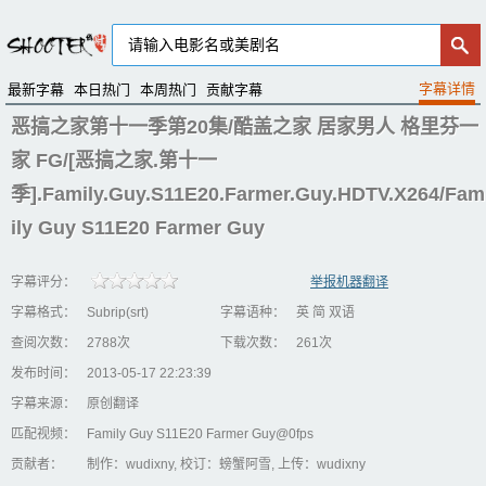
最新字幕
本日热门
本周热门
贡献字幕
恶搞之家第十一季第20集/酷盖之家 居家男人 格里芬一
家 FG/[恶搞之家.第十一
季].Family.Guy.S11E20.Farmer.Guy.HDTV.X264/Fam
ily Guy S11E20 Farmer Guy
字幕评分：
举报机器翻译
字幕格式：
Subrip(srt)
字幕语种：
英 简 双语
查阅次数：
2788次
下载次数：
261次
发布时间：
2013-05-17 22:23:39
字幕来源：
原创翻译
匹配视频：
Family Guy S11E20 Farmer Guy@0fps
贡献者：
制作：wudixny, 校订：螃蟹阿雪, 上传：wudixny