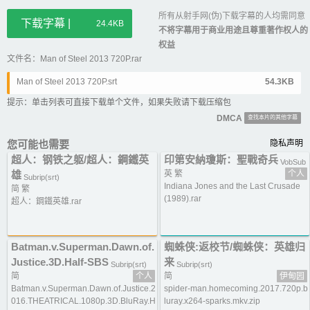
所有从射手网(伪)下载字幕的人均需同意
下载字幕 |
24.4KB
不将字幕用于商业用途且尊重著作权人的
权益
文件名：Man of Steel 2013 720P.rar
Man of Steel 2013 720P.srt
54.3KB
提示：单击列表可直接下载单个文件，如果失败请下载压缩包
DMCA
查找本片的其他字幕
您可能也需要
隐私声明
超人：钢铁之躯/超人：鋼鐵英
印第安納瓊斯：聖戰奇兵
VobSub
雄
英 繁
个人
Subrip(srt)
Indiana Jones and the Last Crusade
简 繁
(1989).rar
超人：鋼鐵英雄.rar
Batman.v.Superman.Dawn.of.
蜘蛛侠:返校节/蜘蛛侠：英雄归
Justice.3D.Half-SBS
来
Subrip(srt)
Subrip(srt)
简
个人
简
伊甸园
Batman.v.Superman.Dawn.of.Justice.2
spider-man.homecoming.2017.720p.b
016.THEATRICAL.1080p.3D.BluRay.H
luray.x264-sparks.mkv.zip