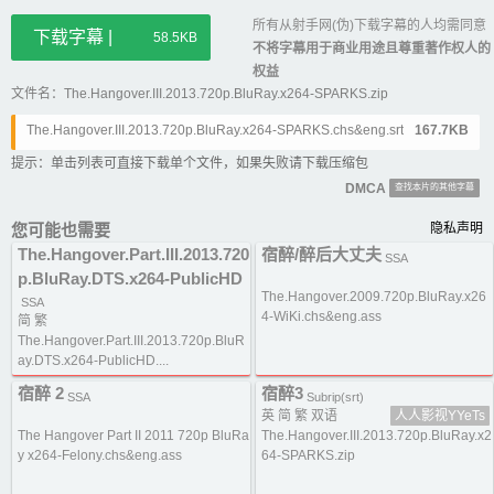
所有从射手网(伪)下载字幕的人均需同意
下载字幕 |
58.5KB
不将字幕用于商业用途且尊重著作权人的
权益
文件名：The.Hangover.III.2013.720p.BluRay.x264-SPARKS.zip
The.Hangover.III.2013.720p.BluRay.x264-SPARKS.chs&eng.srt
167.7KB
提示：单击列表可直接下载单个文件，如果失败请下载压缩包
DMCA
查找本片的其他字幕
您可能也需要
隐私声明
The.Hangover.Part.III.2013.720
宿醉/醉后大丈夫
SSA
p.BluRay.DTS.x264-PublicHD
The.Hangover.2009.720p.BluRay.x26
SSA
4-WiKi.chs&eng.ass
简 繁
The.Hangover.Part.III.2013.720p.BluR
ay.DTS.x264-PublicHD....
宿醉 2
宿醉3
SSA
Subrip(srt)
英 简 繁 双语
人人影视YYeTs
The Hangover Part II 2011 720p BluRa
The.Hangover.III.2013.720p.BluRay.x2
y x264-Felony.chs&eng.ass
64-SPARKS.zip