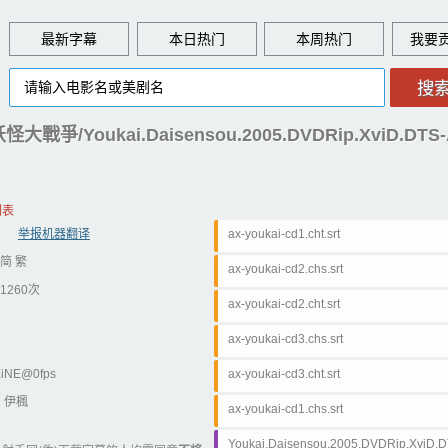
最新字幕
本日热门
本周热门
大戰爭/Youkai.Daisensou.2005.DVDRip.XviD.DTS-A
列表
举报机器翻译
ax-youkai-cd1.cht.srt
简 繁
ax-youkai-cd2.chs.srt
1260次
ax-youkai-cd2.cht.srt
ax-youkai-cd3.chs.srt
XiNE@0fps
ax-youkai-cd3.cht.srt
：伊楓
ax-youkai-cd1.chs.srt
Youkai.Daisensou.2005.DVDRip.XviD.