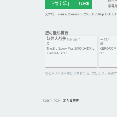
所有从
下载字幕 |
31.9KB
字幕
文件名：Youkai.Daisensou.2005.DVDRip.XviD.DT
您可能也需要
妖怪大战争
...
Subrip(srt)
SSA
简
繁
The.Big.Spook.War.2005.DVDRip.
KERORO
XviD-WRD.rar
rar
发表评论时请尊重翻译者的劳动，文明用语，并遵守
©2014-2024
加入收藏夹
|