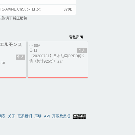
TS-AXiNE.CnSub-TLF.txt
370B
失败请下载压缩包
隐私声明
エルモンス
...
SSA
英 日
个人
【20200731】日本动画OPED的K
个人
值（总计925份）.rar
ar
间表
关于
联系我们
声明
API
开源及集成