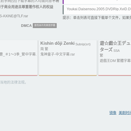
射手网(伪)下载字幕的人均需同意
不将
用于商业用途且尊重著作权人的权益
Youkai.Daisensou.2005.DVDRip.XviD.D
S-AXiNE@TLF.rar
提示：单击列表可直接下载单个文件，如果
DMCA
查找本片的其他字幕
Kishin dôji Zenki
遊☆戯☆王デュ
Subrip(srt)
简 繁
ターズ
SSA
軍曹_＃1～3季_繁中字幕.
鬼神童子-中文字幕.rar
繁
遊戲王DM 繁體字幕.r
当地的法律法规。
镜像
美剧时