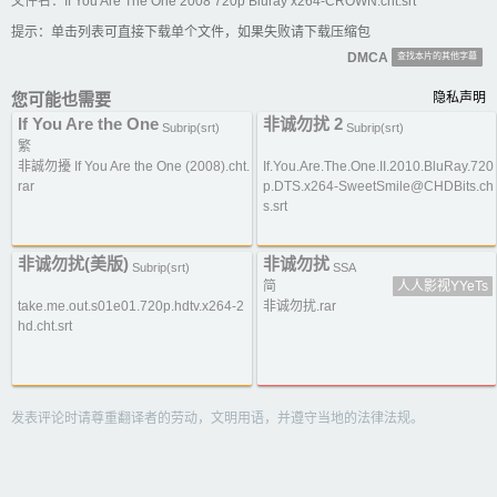
文件名：If You Are The One 2008 720p Bluray x264-CROWN.cht.srt
提示：单击列表可直接下载单个文件，如果失败请下载压缩包
DMCA
查找本片的其他字幕
您可能也需要
隐私声明
If You Are the One
非诚勿扰 2
Subrip(srt)
Subrip(srt)
繁
非誠勿擾 If You Are the One (2008).cht.
If.You.Are.The.One.II.2010.BluRay.720
rar
p.DTS.x264-SweetSmile@CHDBits.ch
s.srt
非诚勿扰(美版)
非诚勿扰
Subrip(srt)
SSA
简
人人影视YYeTs
take.me.out.s01e01.720p.hdtv.x264-2
非诚勿扰.rar
hd.cht.srt
发表评论时请尊重翻译者的劳动，文明用语，并遵守当地的法律法规。