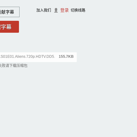
登录
加入我们
切换线路
贡献字幕
ng.S01E01.Aliens.720p.HDTV.DD5.
155.7KB
失败请下载压缩包