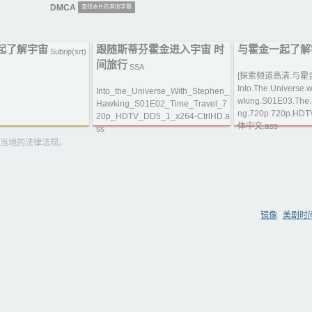
DMCA
查找本片的其他字幕
起了解宇宙
跟随斯蒂芬霍金进入宇宙 时
与霍金一起了解
Subrip(srt)
间旅行
SSA
[探索频道高清.与霍
Into.The.Universe.
Into_the_Universe_With_Stephen_
wking.S01E03.The.S
Hawking_S01E02_Time_Travel_7
ng.720p.720p.HD
20p_HDTV_DD5_1_x264-CtrlHD.a
体中文.ass
ss
当地的法律法规。
镜像
美剧时