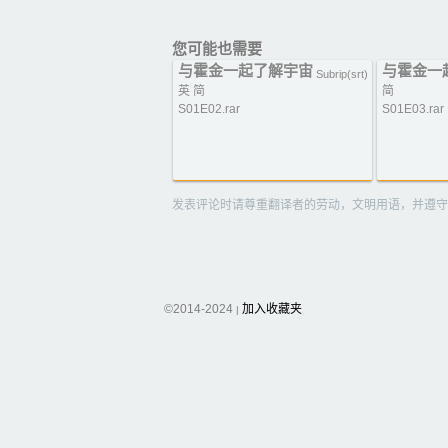
您可能也需要
与霍金一起了解宇宙
与霍金一
Subrip(srt)
英 简
简
S01E02.rar
S01E03.rar
发表评论时请尊重翻译者的劳动，文明用语，并遵守
©2014-2024
加入收藏夹
|