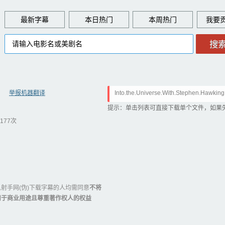
最新字幕
本日热门
本周热门
举报机器翻译
Into.the.Universe.With.Stephen.Hawki
1.x264-CtrlHD.ass
提示：单击列表可直接下载单个文件，如果
177次
射手网(伪)下载字幕的人均需同意
不将
用于商业用途且尊重著作权人的权益