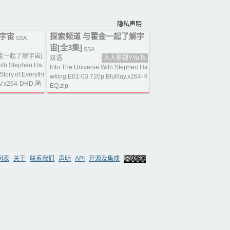
隐私声明
宇宙
探索频道 与霍金一起了解宇
SSA
宙[全3集]
SSA
金一起了解宇宙].
双语
人人影视YYeTs
with.Stephen.Ha
Into.The.Universe.With.Stephen.Ha
tory.of.Everythi
wking.E01-03.720p.BluRay.x264-R
TV.x264-DHD.简
EQ.zip
间表
关于
联系我们
声明
API
开源及集成