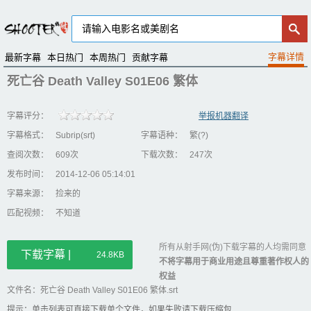
最新字幕
本日热门
本周热门
贡献字幕
死亡谷 Death Valley S01E06 繁体
字幕评分：
举报机器翻译
字幕格式：
Subrip(srt)
字幕语种：
繁(?)
查阅次数：
609次
下载次数：
247次
发布时间：
2014-12-06 05:14:01
字幕来源：
捡来的
匹配视频：
不知道
所有从射手网(伪)下载字幕的人均需同意
下载字幕 |
24.8KB
不将字幕用于商业用途且尊重著作权人的
权益
文件名：死亡谷 Death Valley S01E06 繁体.srt
提示：单击列表可直接下载单个文件，如果失败请下载压缩包