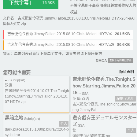
下载字幕 |
76.5KB
不将字幕用于商业用途且尊重著作权人的
权益
文件名：吉米肥伦今夜秀.Jimmy.Fallon.2015.08.10.Chris.Meloni.HDTV.x264-aAF.
简体&英文.zip
吉米肥伦今夜秀.Jimmy.Fallon.2015.08.10.Chris.Meloni.HDTV.x264-aAF.简
201.5KB
体&英文.ass
吉米肥伦今夜秀.Jimmy.Fallon.2015.08.10.Chris.Meloni.HDTV.x264-aAF.简
80.6KB
体&英文.srt
提示：单击列表可直接下载单个文件，如果失败请下载压缩包
DMCA
查找本片的其他字幕
您可能也需要
隐私声明
...
吉米肥伦今夜秀.The.Tonight.S
Subrip(srt)
双语
how.Starring.Jimmy.Fallon.20
吉米肥伦今夜秀2014.10.07.The.Tonigh
15...
SSA
t.Show.Starring.Jimmy.Fallon.2014.10.
英 简 双语
深影字幕组
07.HDTV.zip
吉米肥伦今夜秀.The.Tonight.Show.Star
ring.Jimmy.Fal...
黑暗之地
遊☆戯☆王デュエルモンスター
Subrip(srt)
个人
ズ
SSA
dark.places.2015.1080p.bluray.x264-p
繁
个人
sychd.rar
遊戲王DM 繁體字幕.rar