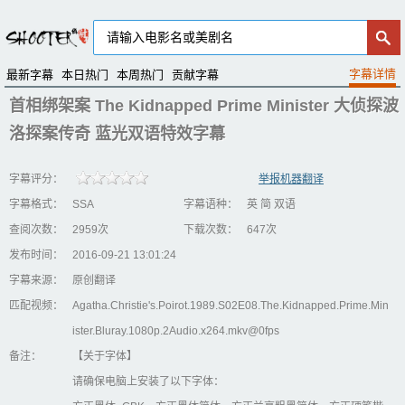
最新字幕
本日热门
本周热门
贡献字幕
首相绑架案 The Kidnapped Prime Minister 大侦探波
洛探案传奇 蓝光双语特效字幕
字幕评分：
举报机器翻译
字幕格式：
SSA
字幕语种：
英 简 双语
查阅次数：
2959次
下载次数：
647次
发布时间：
2016-09-21 13:01:24
字幕来源：
原创翻译
匹配视频：
Agatha.Christie's.Poirot.1989.S02E08.The.Kidnapped.Prime.Min
ister.Bluray.1080p.2Audio.x264.mkv@0fps
备注：
【关于字体】
请确保电脑上安装了以下字体：