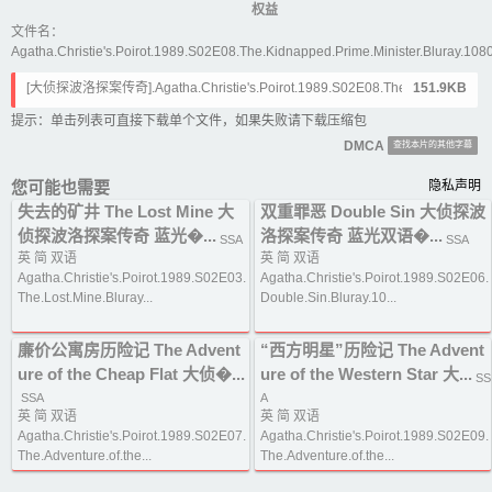
权益
文件名：
Agatha.Christie's.Poirot.1989.S02E08.The.Kidnapped.Prime.Minister.Bluray.108
[大侦探波洛探案传奇].Agatha.Christie's.Poirot.1989.S02E08.The.Kidnapp
151.9KB
ed.Prime.Minister.Bluray.chs-eng(海盗美剧).ass
提示：单击列表可直接下载单个文件，如果失败请下载压缩包
DMCA
查找本片的其他字幕
您可能也需要
隐私声明
失去的矿井 The Lost Mine 大
双重罪恶 Double Sin 大侦探波
侦探波洛探案传奇 蓝光�...
洛探案传奇 蓝光双语�...
SSA
SSA
英 简 双语
英 简 双语
Agatha.Christie's.Poirot.1989.S02E03.
Agatha.Christie's.Poirot.1989.S02E06.
The.Lost.Mine.Bluray...
Double.Sin.Bluray.10...
廉价公寓房历险记 The Advent
“西方明星”历险记 The Advent
ure of the Cheap Flat 大侦�...
ure of the Western Star 大...
SS
SSA
A
英 简 双语
英 简 双语
Agatha.Christie's.Poirot.1989.S02E07.
Agatha.Christie's.Poirot.1989.S02E09.
The.Adventure.of.the...
The.Adventure.of.the...