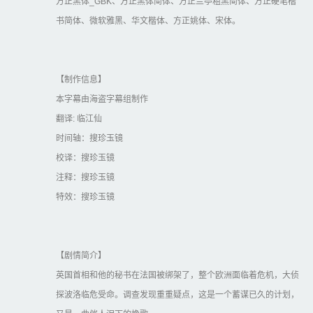
方正黑体_GBK、方正黑体简体、方正兰亭粗黑简体、方正硬笔楷
书简体、微软雅黑、华文楷体、方正姚体、宋体。
【制作信息】
本字幕由海盗字幕组制作
翻译: 临江仙
时间轴：搜珍玉镜
校译：搜珍玉镜
注释：搜珍玉镜
特效：搜珍玉镜
【剧情简介】
英国首相和他的秘书在法国被绑架了，整个欧洲面临着危机，大侦
探波洛临危受命。调查发现重重疑点，这是一个蓄谋已久的计划，