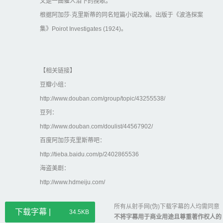
又是一曲催人泪下的挽歌。
根据阿加莎·克里斯蒂的同名短篇小说改编。出版于《波洛探案
集》Poirot Investigates (1924)。
【相关链接】
豆瓣小组：
http://www.douban.com/group/topic/43255538/
豆列：
http://www.douban.com/doulist/44567902/
百度阿加莎克里斯蒂吧：
http://tieba.baidu.com/p/2402865536
海盗美剧：
http://www.hdmeiju.com/
所有从射手网(伪)下载字幕的人均需同意
下载字幕 |
34.5KB
不将字幕用于商业用途且尊重著作权人的