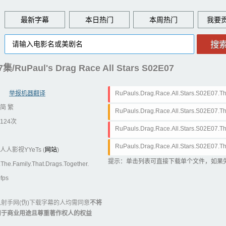
最新字幕
本日热门
本周热门
ul's Drag Race All Stars S02E07
举报机器翻译
RuPauls.Drag.Race.All.Stars.S02E07.Th
简 繁
0p.WEB-DL.AAC2.0.H.264-RTN.简体.as
RuPauls.Drag.Race.All.Stars.S02E07.Th
124次
0p.WEB-DL.AAC2.0.H.264-RTN.简体.srt
RuPauls.Drag.Race.All.Stars.S02E07.Th
0p.WEB-DL.AAC2.0.H.264-RTN.繁体.as
RuPauls.Drag.Race.All.Stars.S02E07.Th
人人影视YYeTs (
网站
)
0p.WEB-DL.AAC2.0.H.264-RTN.繁体.srt
提示：单击列表可直接下载单个文件，如果
The.Family.That.Drags.Together.
fps
射手网(伪)下载字幕的人均需同意
不将
用于商业用途且尊重著作权人的权益