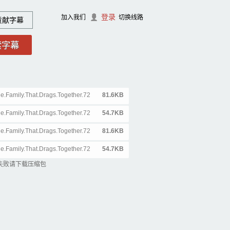
登录
加入我们
切换线路
贡献字幕
e.Family.That.Drags.Together.72
81.6KB
s
e.Family.That.Drags.Together.72
54.7KB
e.Family.That.Drags.Together.72
81.6KB
s
e.Family.That.Drags.Together.72
54.7KB
失败请下载压缩包