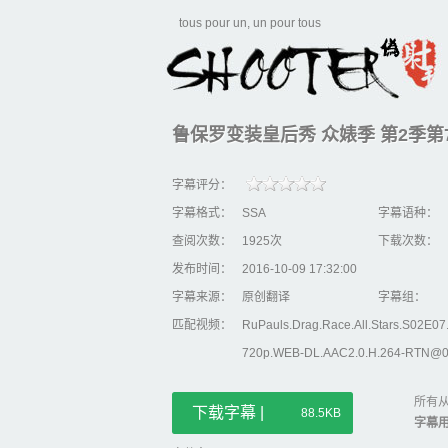
tous pour un, un pour tous
鲁保罗变装皇后秀 众婊季 第2季第7集/RuPa
字幕评分：
字幕格式：
SSA
字幕语种：
查阅次数：
1925次
下载次数：
发布时间：
2016-10-09 17:32:00
字幕来源：
原创翻译
字幕组：
匹配视频：
RuPauls.Drag.Race.All.Stars.S02E07.
720p.WEB-DL.AAC2.0.H.264-RTN@0
所有从
下载字幕 |
88.5KB
字幕