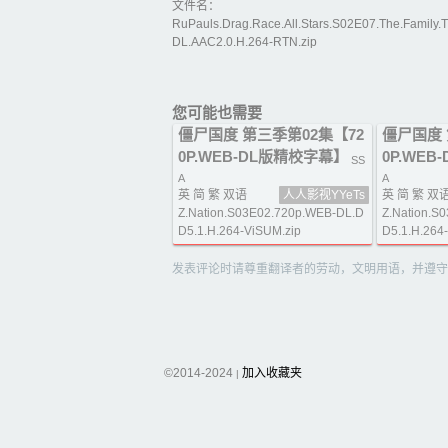
文件名：
RuPauls.Drag.Race.All.Stars.S02E07.The.Family.
DL.AAC2.0.H.264-RTN.zip
您可能也需要
僵尸国度 第三季第02集【72
僵尸国度 
0P.WEB-DL版精校字幕】
0P.WE
SS
A
A
英 简 繁 双语
人人影视YYeTs
英 简 繁 双
Z.Nation.S03E02.720p.WEB-DL.D
Z.Nation.S
D5.1.H.264-ViSUM.zip
D5.1.H.264
发表评论时请尊重翻译者的劳动，文明用语，并遵守
©2014-2024
加入收藏夹
|