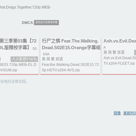
That.Drags.Together.720p.WEB-
DMCA
查找本片的其他字幕
第三季第03集【72
行尸之惧 Fear.The.Walking.
Ash.vs.Evil.De
B-DL版精校字幕】
Dead.S02E15.Orange字幕组
A
SS
英 简 繁 双语
SSA
Ash.vs.Evil.Dead.
语
人人影视YYeTs
英 简 繁 双语
TV.x264-FLEET.zip
03E03.720p.WEB-DL.D
Fear.the.Walking.Dead.S02E15.72
-ViSUM.zip
0p.HDTV.x264-AVS.zip
当地的法律法规。
镜像
美剧时