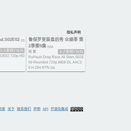
隐私声明
ad.S02E02
鲁保罗变装皇后秀 众婊季 第
SS
2季第9集
SSA
人人影视YYeTs
简 繁
人人影视YYeTs
S02E02.720p.HD
RuPauls.Drag.Race.All.Stars.S02E
09.Reunited.720p.WEB-DL.AAC2.
0.H.264-RTN.zip
间表
关于
联系我们
声明
API
开源及集成