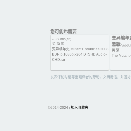
您可能也需要
...
变异编年
Subrip(srt)
英 简 繁
煞戰
VobSu
变异编年史 Mutant Chronicles 2008
英 繁
BDRip.1080p.x264.DTSHD Audio-
The Mutant 
CHD.rar
发表评论时请尊重翻译者的劳动，文明用语，并遵守
©2014-2024
加入收藏夹
|