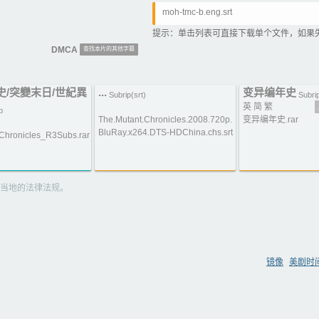
moh-tmc-b.eng.srt
提示：单击列表可直接下载单个文件，如果
DMCA
查找本片的其他字幕
史/突變末日/世紀異
...
变异编年史
Subrip(srt)
Subrip
英 简 繁
b
The.Mutant.Chronicles.2008.720p.
变异编年史.rar
BluRay.x264.DTS-HDChina.chs.srt
Chronicles_R3Subs.rar
当地的法律法规。
镜像
美剧时