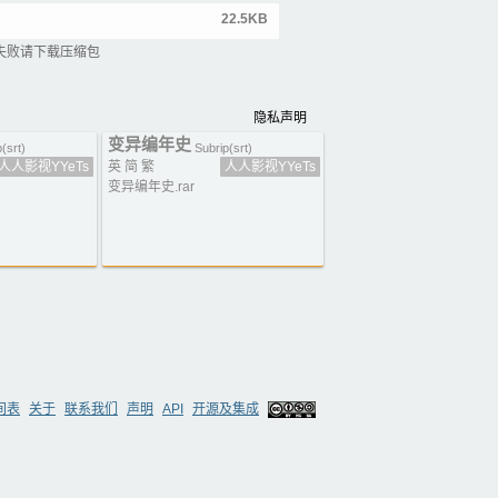
22.5KB
失败请下载压缩包
隐私声明
变异编年史
(srt)
Subrip(srt)
人人影视YYeTs
英 简 繁
人人影视YYeTs
变异编年史.rar
间表
关于
联系我们
声明
API
开源及集成