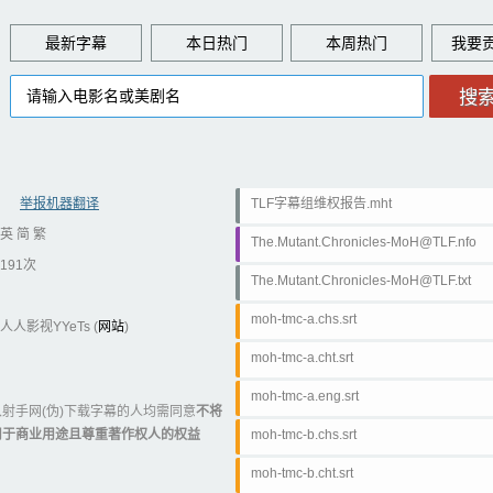
最新字幕
本日热门
本周热门
举报机器翻译
TLF字幕组维权报告.mht
英 简 繁
The.Mutant.Chronicles-MoH@TLF.nfo
191次
The.Mutant.Chronicles-MoH@TLF.txt
moh-tmc-a.chs.srt
人人影视YYeTs (
网站
)
moh-tmc-a.cht.srt
moh-tmc-a.eng.srt
射手网(伪)下载字幕的人均需同意
不将
用于商业用途且尊重著作权人的权益
moh-tmc-b.chs.srt
moh-tmc-b.cht.srt