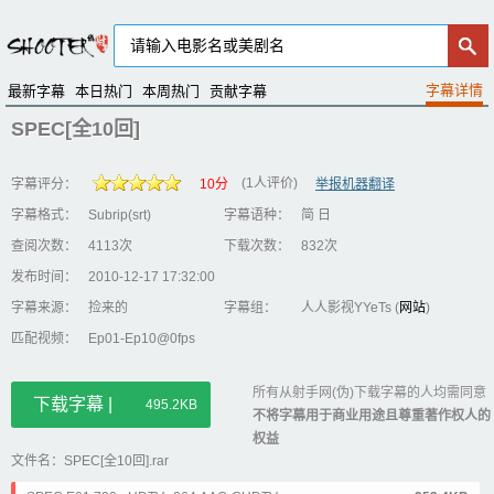
最新字幕
本日热门
本周热门
贡献字幕
SPEC[全10回]
(1人评价)
字幕评分：
10分
举报机器翻译
字幕格式：
Subrip(srt)
字幕语种：
简 日
查阅次数：
4113次
下载次数：
832次
发布时间：
2010-12-17 17:32:00
字幕来源：
捡来的
字幕组：
人人影视YYeTs (
网站
)
匹配视频：
Ep01-Ep10@0fps
所有从射手网(伪)下载字幕的人均需同意
下载字幕 |
495.2KB
不将字幕用于商业用途且尊重著作权人的
权益
文件名：SPEC[全10回].rar