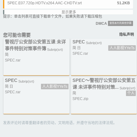
SPEC.E07.720p.HDTV.x264.AAC-CHDTV.srt
51.2KB
显示更多
SPEC.E08.720p.HDTV.x264.AAC-CHDTV.ass
157.2KB
提示：单击列表可直接下载单个文件，如果失败请下载压缩包
DMCA
查找本片的其他字幕
SPEC.E08.720p.HDTV.x264.AAC-CHDTV.srt
38.9KB
您可能也需要
隐私声明
SPEC E09.720p.HDTV.x264.AAC-CHDTV.ass
178.4KB
警视厅公安部公安第五课 未详
SPEC
Subrip(srt)
SPEC E09.720p.HDTV.x264.AAC-CHDTV.srt
46.3KB
事件特别对策事件簿
简 日
人人影视YYeTs
Subrip(srt)
SPEC.rar
简
SPEC.E10.720p.HDTV.x264.AAC-CHDTV.ass
183.7KB
SPEC.rar
SPEC.E10.720p.HDTV.x264.AAC-CHDTV.srt
45.9KB
SPEC
SPEC～警视厅公安部公安第五
Subrip(srt)
简 日
人人影视YYeTs
课 未详事件特别对策...
Subrip(srt)
SPEC.rar
简
个人
SPEC.zip
发表评论时请尊重翻译者的劳动，文明用语，并遵守当地的法律法规。