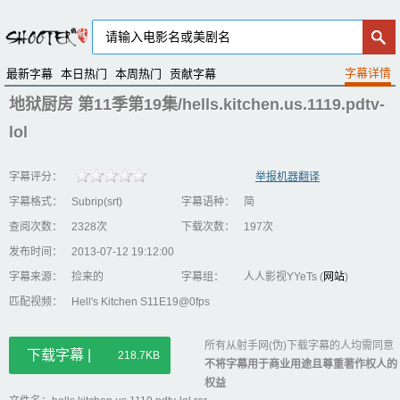
最新字幕
本日热门
本周热门
贡献字幕
地狱厨房 第11季第19集/hells.kitchen.us.1119.pdtv-
lol
字幕评分：
举报机器翻译
字幕格式：
Subrip(srt)
字幕语种：
简
查阅次数：
2328次
下载次数：
197次
发布时间：
2013-07-12 19:12:00
字幕来源：
捡来的
字幕组：
人人影视YYeTs (
网站
)
匹配视频：
Hell's Kitchen S11E19@0fps
所有从射手网(伪)下载字幕的人均需同意
下载字幕 |
218.7KB
不将字幕用于商业用途且尊重著作权人的
权益