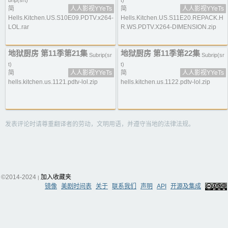
brip(srt)
t)
简
人人影视YYeTs
简
人人影视YYeTs
Hells.Kitchen.US.S10E09.PDTV.x264-
Hells.Kitchen.US.S11E20.REPACK.H
LOL.rar
R.WS.PDTV.X264-DIMENSION.zip
地狱厨房 第11季第21集
地狱厨房 第11季第22集
Subrip(sr
Subrip(sr
t)
t)
简
人人影视YYeTs
简
人人影视YYeTs
hells.kitchen.us.1121.pdtv-lol.zip
hells.kitchen.us.1122.pdtv-lol.zip
发表评论时请尊重翻译者的劳动，文明用语，并遵守当地的法律法规。
©2014-2024
加入收藏夹
|
镜像
美剧时间表
关于
联系我们
声明
API
开源及集成