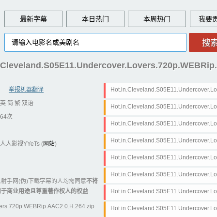
最新字幕
本日热门
本周热门
eland.S05E11.Undercover.Lovers.720p.WEBRip.
举报机器翻译
Hot.in.Cleveland.S05E11.Undercover.L
英 简 繁 双语
4.简体&英文.ass
Hot.in.Cleveland.S05E11.Undercover.L
64次
4.简体&英文.srt
Hot.in.Cleveland.S05E11.Undercover.L
4.简体.ass
Hot.in.Cleveland.S05E11.Undercover.L
人人影视YYeTs (
网站
)
4.简体.srt
Hot.in.Cleveland.S05E11.Undercover.L
4.繁体&英文.ass
Hot.in.Cleveland.S05E11.Undercover.L
射手网(伪)下载字幕的人均需同意
不将
4.繁体&英文.srt
用于商业用途且尊重著作权人的权益
Hot.in.Cleveland.S05E11.Undercover.L
4.繁体.ass
rs.720p.WEBRip.AAC2.0.H.264.zip
Hot.in.Cleveland.S05E11.Undercover.L