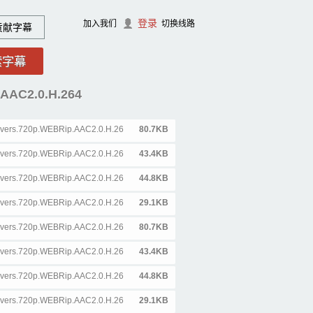
登录
加入我们
切换线路
贡献字幕
AAC2.0.H.264
overs.720p.WEBRip.AAC2.0.H.26
80.7KB
overs.720p.WEBRip.AAC2.0.H.26
43.4KB
overs.720p.WEBRip.AAC2.0.H.26
44.8KB
overs.720p.WEBRip.AAC2.0.H.26
29.1KB
overs.720p.WEBRip.AAC2.0.H.26
80.7KB
overs.720p.WEBRip.AAC2.0.H.26
43.4KB
overs.720p.WEBRip.AAC2.0.H.26
44.8KB
overs.720p.WEBRip.AAC2.0.H.26
29.1KB