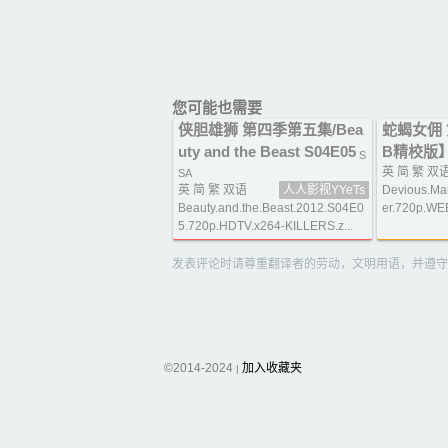
您可能也需要
侠胆雄狮 第四季第五集/Bea
蛇蝎女佣
uty and the Beast S04E05
B精校版
S
英 简 繁 双
SA
英 简 繁 双语
人人影视YYeTs
Devious.Ma
Beauty.and.the.Beast.2012.S04E0
er.720p.WEB
5.720p.HDTV.x264-KILLERS.z...
发表评论时请尊重翻译者的劳动，文明用语，并遵守
©2014-2024
加入收藏夹
|