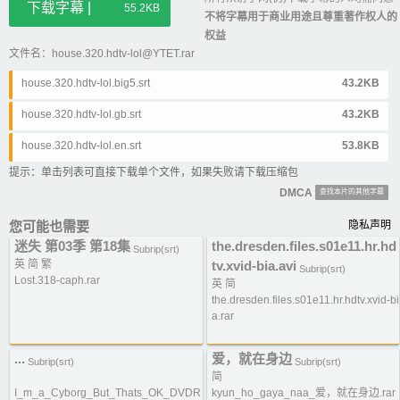
下载字幕 |
55.2KB
不将字幕用于商业用途且尊重著作权人的
权益
文件名：house.320.hdtv-lol@YTET.rar
house.320.hdtv-lol.big5.srt
43.2KB
house.320.hdtv-lol.gb.srt
43.2KB
house.320.hdtv-lol.en.srt
53.8KB
提示：单击列表可直接下载单个文件，如果失败请下载压缩包
DMCA
查找本片的其他字幕
您可能也需要
隐私声明
迷失 第03季 第18集
the.dresden.files.s01e11.hr.hd
Subrip(srt)
英 简 繁
tv.xvid-bia.avi
Subrip(srt)
Lost.318-caph.rar
英 简
the.dresden.files.s01e11.hr.hdtv.xvid-bi
a.rar
...
爱，就在身边
Subrip(srt)
Subrip(srt)
简
I_m_a_Cyborg_But_Thats_OK_DVDR
kyun_ho_gaya_naa_爱，就在身边.rar