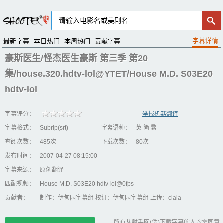
最新字幕
本日热门
本周热门
贡献字幕
豪斯医生/怪杰医生豪斯 第三季 第20
集/house.320.hdtv-lol@YTET/House M.D. S03E20
hdtv-lol
字幕评分：
举报机器翻译
字幕格式：
Subrip(srt)
字幕语种：
英 简 繁
查阅次数：
485次
下载次数：
80次
发布时间：
2007-04-27 08:15:00
字幕来源：
原创翻译
匹配视频：
House M.D. S03E20 hdtv-lol@0fps
贡献者：
制作：伊甸园字幕组 校订：伊甸园字幕组 上传：clala
所有从射手网(伪)下载字幕的人均需同意