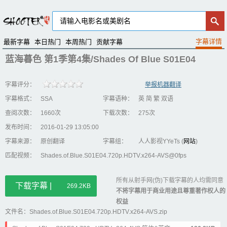
最新字幕
本日热门
本周热门
贡献字幕
蓝海暮色 第1季第4集/Shades Of Blue S01E04
字幕评分：
举报机器翻译
字幕格式：
SSA
字幕语种：
英 简 繁 双语
查阅次数：
1660次
下载次数：
275次
发布时间：
2016-01-29 13:05:00
字幕来源：
原创翻译
字幕组：
人人影视YYeTs (
网站
)
匹配视频：
Shades.of.Blue.S01E04.720p.HDTV.x264-AVS@0fps
所有从射手网(伪)下载字幕的人均需同意
下载字幕 |
269.2KB
不将字幕用于商业用途且尊重著作权人的
权益
文件名：Shades.of.Blue.S01E04.720p.HDTV.x264-AVS.zip