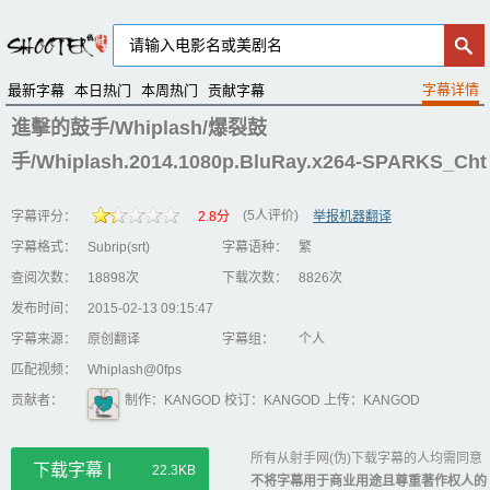
最新字幕
本日热门
本周热门
贡献字幕
進擊的鼓手/Whiplash/爆裂鼓
手/Whiplash.2014.1080p.BluRay.x264-SPARKS_Cht
(5人评价)
字幕评分：
2.8分
举报机器翻译
字幕格式：
Subrip(srt)
字幕语种：
繁
查阅次数：
18898次
下载次数：
8826次
发布时间：
2015-02-13 09:15:47
字幕来源：
原创翻译
字幕组：
个人
匹配视频：
Whiplash@0fps
贡献者：
制作：KANGOD 校订：KANGOD 上传：KANGOD
所有从射手网(伪)下载字幕的人均需同意
下载字幕 |
22.3KB
不将字幕用于商业用途且尊重著作权人的