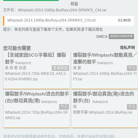
权益
文件名：Whiplash.2014.1080p.BluRay.x264-SPARKS_Cht.rar
Whiplash.2014.1080p.BluRay.x264-SPARKS_Cht.srt
53.9KB
提示：单击列表可直接下载单个文件，如果失败请下载压缩包
DMCA
查找本片的其他字幕
您可能也需要
隐私声明
【圣城家园SCG字幕组】爆裂
爆裂鼓手/Whiplash/鼓動真我／
鼓手
進擊的鼓手
Subrip(srt)
Subrip(srt)
英 简 繁 双语
圣城家园
英 繁
个人
Whiplash.2014.720p.WEB-DL.AAC2.
Whiplash.2014.1080p.BluRay.x264.YI
0.H264-RARBG.zip
FY.rar
爆裂鼓手/Whiplash/进击的鼓手
爆裂鼓手/鼓动真我(港)/进击的
(台)/鼓动真我(港)
鼓手(台)
Subrip(srt)
Subrip(srt)
个人
简
个人
Whiplash.2014.720p.BluRay.x264-SP
简繁字幕.Whiplash.2014.BluRay.rar
ARKS.rar
发表评论时请尊重翻译者的劳动，文明用语，并遵守当地的法律法规。