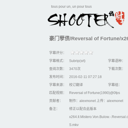
tous pour un, un pour tous
豪门孽债/Reversal of Fortune/x264.
字幕评分：
字幕格式：
Subrip(srt)
字幕语种：
查阅次数：
3470次
下载次数：
发布时间：
2016-02-11 07:27:18
字幕来源：
校订翻译
字幕组：
匹配视频：
Reversal of Fortune(1990)@0fps
贡献者：
制作：alexmonet 上传：alexmonet
备注：
修正以配合此版本
x264.Il.Mistero.Von.Bulow.-.Reversal.
S.mkv