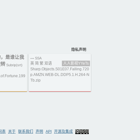
隐私声明
的，是谁让我
...
SSA
逆转
英 简 繁 双语
人人影视YYeTs
Subrip(srt)
Sharp.Objects.S01E07.Falling.720
p.AMZN.WEB-DL.DDP5.1.H.264-N
f.Fortune.199
Tb.zip
间表
关于
联系我们
声明
API
开源及集成