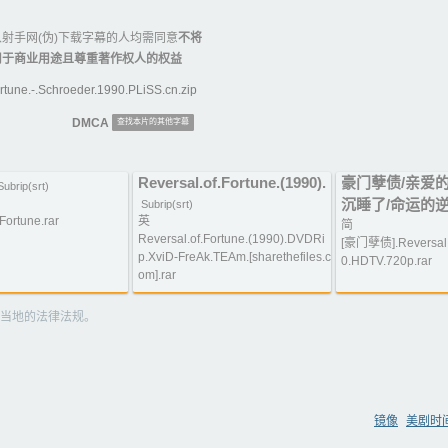
射手网(伪)下载字幕的人均需同意
不将
用于商业用途且尊重著作权人的权益
tune.-.Schroeder.1990.PLiSS.cn.zip
DMCA
查找本片的其他字幕
Reversal.of.Fortune.(1990).
豪门孽债/亲爱
Subrip(srt)
沉睡了/命运的
Subrip(srt)
Fortune.rar
英
简
Reversal.of.Fortune.(1990).DVDRi
[豪门孽债].Reversal.o
p.XviD-FreAk.TEAm.[sharethefiles.c
0.HDTV.720p.rar
om].rar
当地的法律法规。
镜像
美剧时