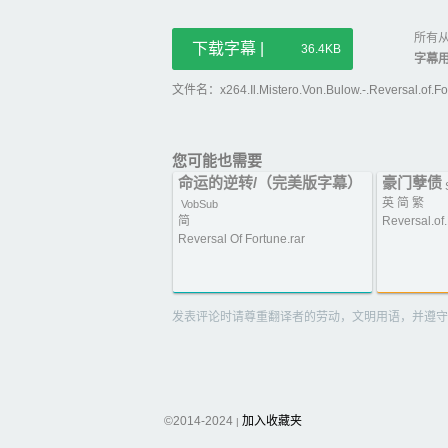
所有从
下载字幕 |
36.4KB
字幕
文件名：x264.Il.Mistero.Von.Bulow.-.Reversal.of.For
您可能也需要
命运的逆转/（完美版字幕）
豪门孽债
英 简 繁
VobSub
简
Reversal.of.
Reversal Of Fortune.rar
发表评论时请尊重翻译者的劳动，文明用语，并遵守
©2014-2024
加入收藏夹
|