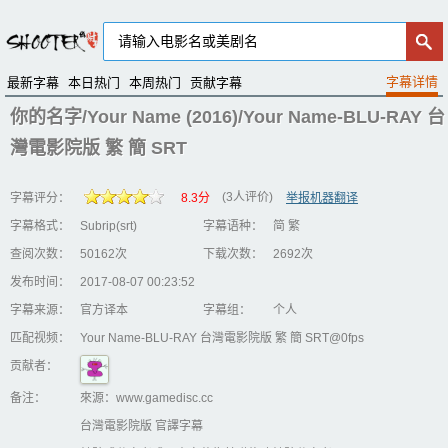
最新字幕
本日热门
本周热门
贡献字幕
你的名字/Your Name (2016)/Your Name-BLU-RAY 台
灣電影院版 繁 簡 SRT
(3人评价)
字幕评分：
8.3分
举报机器翻译
字幕格式：
Subrip(srt)
字幕语种：
简 繁
查阅次数：
50162次
下载次数：
2692次
发布时间：
2017-08-07 00:23:52
字幕来源：
官方译本
字幕组：
个人
匹配视频：
Your Name-BLU-RAY 台灣電影院版 繁 簡 SRT@0fps
贡献者：
备注：
來源：www.gamedisc.cc
台灣電影院版 官譯字幕