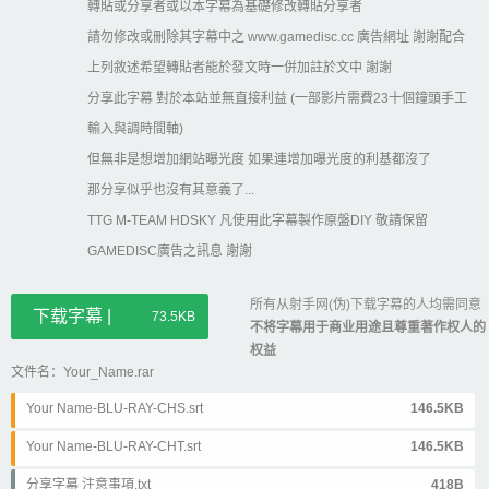
轉貼或分享者或以本字幕為基礎修改轉貼分享者
請勿修改或刪除其字幕中之 www.gamedisc.cc 廣告網址 謝謝配合
上列敘述希望轉貼者能於發文時一併加註於文中 謝謝
分享此字幕 對於本站並無直接利益 (一部影片需費23十個鐘頭手工
輸入與調時間軸)
但無非是想增加網站曝光度 如果連增加曝光度的利基都沒了
那分享似乎也沒有其意義了...
TTG M-TEAM HDSKY 凡使用此字幕製作原盤DIY 敬請保留
GAMEDISC廣告之訊息 謝謝
所有从射手网(伪)下载字幕的人均需同意
下载字幕 |
73.5KB
不将字幕用于商业用途且尊重著作权人的
权益
文件名：Your_Name.rar
Your Name-BLU-RAY-CHS.srt
146.5KB
Your Name-BLU-RAY-CHT.srt
146.5KB
分享字幕 注意事項.txt
418B