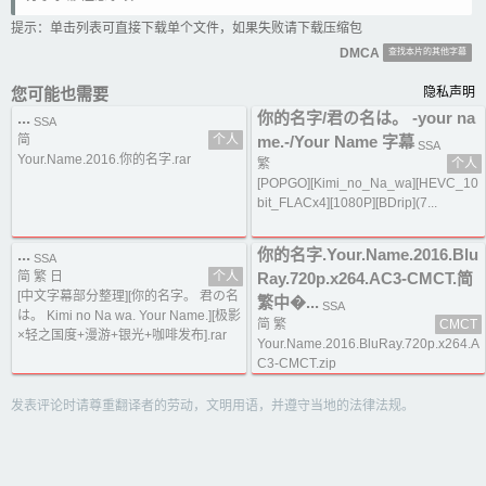
提示：单击列表可直接下载单个文件，如果失败请下载压缩包
DMCA
查找本片的其他字幕
您可能也需要
隐私声明
...
你的名字/君の名は。 -your na
SSA
简
个人
me.-/Your Name 字幕
SSA
Your.Name.2016.你的名字.rar
繁
个人
[POPGO][Kimi_no_Na_wa][HEVC_10
bit_FLACx4][1080P][BDrip](7...
...
你的名字.Your.Name.2016.Blu
SSA
简 繁 日
个人
Ray.720p.x264.AC3-CMCT.简
[中文字幕部分整理][你的名字。 君の名
繁中�...
SSA
は。 Kimi no Na wa. Your Name.][极影
简 繁
CMCT
×轻之国度+漫游+银光+咖啡发布].rar
Your.Name.2016.BluRay.720p.x264.A
C3-CMCT.zip
发表评论时请尊重翻译者的劳动，文明用语，并遵守当地的法律法规。