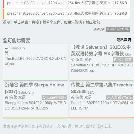
preacher.s02e08.convert.720p.web.h264-tbs.大家字幕组.英文.ass
117.5KB
preacher.s02e08.convert.720p.web.h264-tbs.大家字幕组.英文.srt
75.9KB
提示：单击列表可直接下载单个文件，如果失败请下载压缩包
DMCA
查找本片的其他字幕
您可能也需要
隐私声明
...
【救世 Salvation】S01E05.中
Subrip(srt)
简
英双语特效字幕.FIX字幕侠
SSA
The.Best.Bet.2006.DVDSCR.XviD-CN
英 简 繁 双语
F.I.X字幕侠
XP.rar
Salvation.S01E05.720p.HDTV.X264-D
IMENSION.zip
沉睡谷 第四季 Sleepy Hollow
传教士 第二季第八集/Preacher
(2017)
S02E08
Subrip(srt)
SSA
英 简 繁 双语
Orange字幕组
英 简 繁 双语
人人影视YYeTs
Sleepy.Hollow.S04E12.1080p.WEB-D
Preacher.S02E08.720p.HDTV.x264-KI
L.DD5.1.H264-RARBG.zip
LLERS.rar
发表评论时请尊重翻译者的劳动，文明用语，并遵守当地的法律法规。