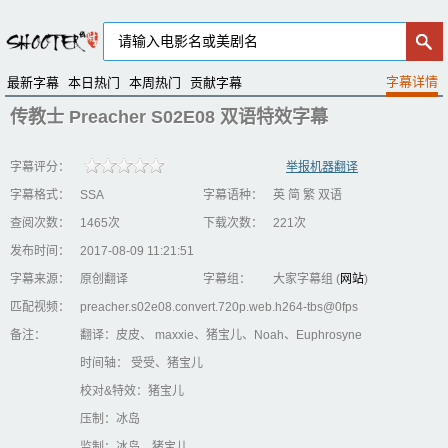
最新字幕
本日热门
本周热门
贡献字幕
传教士 Preacher S02E08 双语特效字幕
字幕评分：
举报机器翻译
字幕格式：
SSA
字幕语种：
英 简 繁 双语
查阅次数：
1465次
下载次数：
221次
发布时间：
2017-08-09 11:21:51
字幕来源：
原创翻译
字幕组：
大家字幕组 (
网站
)
匹配视频：
preacher.s02e08.convert.720p.web.h264-tbs@0fps
备注：
翻译：皮皮、 maxxie、猪宝儿、Noah、Euphrosyne
时间轴： 受受、猪宝儿
校对&特效：猪宝儿
压制：冰岛
监制：冰岛、猪宝儿