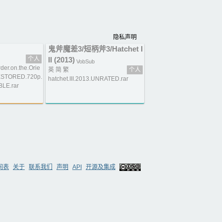
隐私声明
鬼斧魔差3/短柄斧3/Hatchet I
个人
II (2013)
VobSub
.on.the.Orie
英 简 繁
个人
RESTORED.720p.
hatchet.III.2013.UNRATED.rar
BLE.rar
间表
关于
联系我们
声明
API
开源及集成