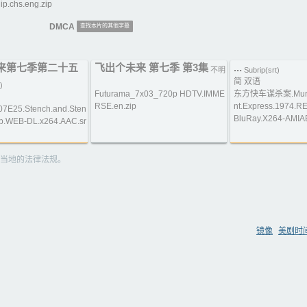
.chs.eng.zip
DMCA
查找本片的其他字幕
来第七季第二十五
飞出个未来 第七季 第3集
...
不明
Subrip(srt)
简 双语
)
Futurama_7x03_720p HDTV.IMME
东方快车谋杀案.Murder
RSE.en.zip
nt.Express.1974.
07E25.Stench.and.Sten
BluRay.X264-AMIA
20p.WEB-DL.x264.AAC.sr
当地的法律法规。
镜像
美剧时