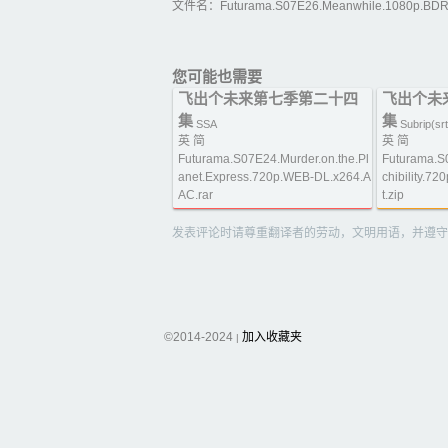
文件名：Futurama.S07E26.Meanwhile.1080p.BDRip
您可能也需要
飞出个未来第七季第二十四
飞出个未
集
集
SSA
Subrip(srt
英 简
英 简
Futurama.S07E24.Murder.on.the.Pl
Futurama.S
anet.Express.720p.WEB-DL.x264.A
chibility.7
AC.rar
t.zip
发表评论时请尊重翻译者的劳动，文明用语，并遵守
©2014-2024
加入收藏夹
|