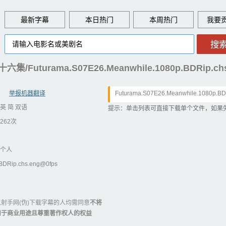
最新字幕
本日热门
本周热门
Futurama.S07E26.Meanwhile.1080p.BDRip.chs
举报机器翻译
Futurama.S07E26.Meanwhile.1080p.BDR
英 简 双语
提示：单击列表可直接下载单个文件，如果
262次
个人
BDRip.chs.eng@0fps
射手网(伪)下载字幕的人均需同意
不将
用于商业用途且尊重著作权人的权益