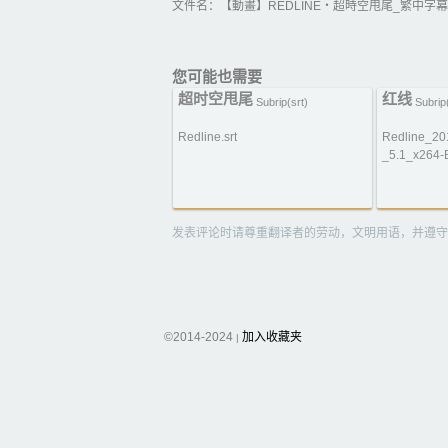
文件名：【動畫】REDLINE‧超時空甩尾_繁中字幕／
您可能也需要
超时空甩尾
红线
Subrip(srt)
Subrip(
Redline.srt
Redline_2
_5.1_x264-B
发表评论时请尊重翻译者的劳动，文明用语，并遵守
©2014-2024
加入收藏夹
|