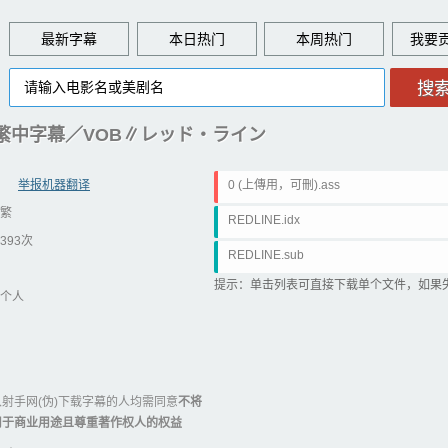
最新字幕
本日热门
本周热门
_繁中字幕／VOB∥レッド‧ライン
举报机器翻译
0 (上傳用，可刪).ass
繁
REDLINE.idx
393次
REDLINE.sub
提示：单击列表可直接下载单个文件，如果
个人
射手网(伪)下载字幕的人均需同意
不将
用于商业用途且尊重著作权人的权益