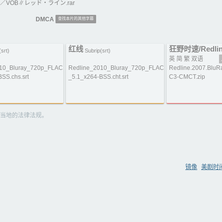
VOB∥レッド‧ライン.rar
DMCA
查找本片的其他字幕
红线
狂野时速/Redli
srt)
Subrip(srt)
英 简 繁 双语
010_Bluray_720p_FLAC
Redline_2010_Bluray_720p_FLAC
Redline.2007.BluR
SS.chs.srt
_5.1_x264-BSS.cht.srt
C3-CMCT.zip
当地的法律法规。
镜像
美剧时