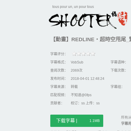
tous pour un, un pour tous
【動畫】REDLINE‧超時空甩尾
字幕评分：
字幕格式：
VobSub
字幕语种：
查阅次数：
2069次
下载次数：
发布时间：
2018-04-01 12:48:24
字幕来源：
转载
字幕组：
匹配视频：
不知道@0fps
贡献者：
校订：ss 上传：ss
所有从
下载字幕 |
1.1MB
字幕