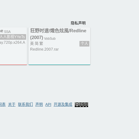
隐私声明
ne
狂野时速/熾色炫風/Redline
SSA
人人影视YYeTs
(2007)
VobSub
ay.720p.x264.A
英 简 繁
个人
Redline.2007.rar
间表
关于
联系我们
声明
API
开源及集成