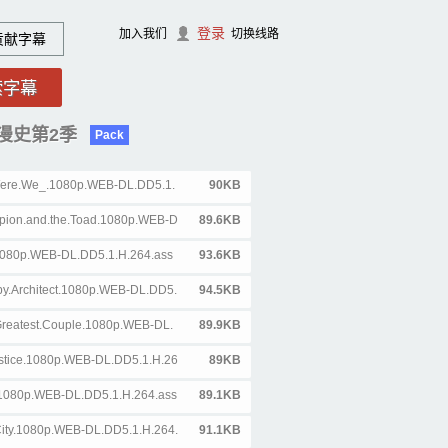
登录
加入我们
切换线路
贡献字幕
妈浪漫史第2季
Pack
Were.We_.1080p.WEB-DL.DD5.1.
90KB
rpion.and.the.Toad.1080p.WEB-D
89.6KB
.1080p.WEB-DL.DD5.1.H.264.ass
93.6KB
by.Architect.1080p.WEB-DL.DD5.
94.5KB
.Greatest.Couple.1080p.WEB-DL.
89.9KB
ustice.1080p.WEB-DL.DD5.1.H.26
89KB
.1080p.WEB-DL.DD5.1.H.264.ass
89.1KB
.City.1080p.WEB-DL.DD5.1.H.264.
91.1KB