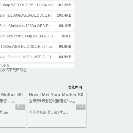
t.1080p.WEB-DL.DD5.1.H.264.ass
101.2KB
Stamina.1080p.WEB-DL.DD5.1.H.
105.4KB
.Stole.Christmas.1080p.WEB-DL.
98.1KB
ime.In.New.York.1080p.WEB-DL.DD
95KB
s.1080p.WEB-DL.DD5.1.H.264.as
90.8KB
Night.Football.1080p.WEB-DL.D
84.5KB
示更多
Penny.1080p.WEB-DL.DD5.1.H.26
82.7KB
失败请下载压缩包
080p.WEB-DL.DD5.1.H.264.ass
84.1KB
隐私声明
rci.Fiero.1080p.WEB-DL.DD5.1.
83KB
r Mother S0
How I Met Your Mother S0
.Day.1080p.WEB-DL.DD5.1.H.264.
92KB
漫史
3/老爸老妈的浪漫史
SSA
SSA
个人
个人
r.Party.1080p.WEB-DL.DD5.1.H.2
90KB
zip
老爸老妈浪漫史第3季.zip
wn.1080p.WEB-DL.DD5.1.H.264.
86.5KB
ing.Borrowed.1080p.WEB-DL.DD
91.5KB