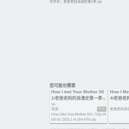
文件名：老爸老妈浪漫史第2季.zip
您可能也需要
How I met Your Mother S0
How I Me
1/老爸老妈的浪漫史第一季
4/老爸老
S
SA
双语
个人
老爸老妈浪漫
How.I.Met.Your.Mother.S01.720p.W
EB-DL.DD5.1.H.264-NTb.zip