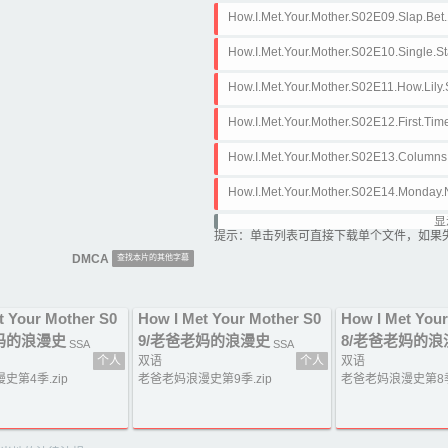
ass
How.I.Met.Your.Mother.S02E09.Slap.Be
How.I.Met.Your.Mother.S02E10.Single.
264.ass
How.I.Met.Your.Mother.S02E11.How.Lily
DD5.1.H.264.ass
How.I.Met.Your.Mother.S02E12.First.T
5.1.H.264.ass
How.I.Met.Your.Mother.S02E13.Column
s
How.I.Met.Your.Mother.S02E14.Monday.
D5.1.H.264.ass
显
How.I.Met.Your.Mother.S02E15.Lucky.
提示：单击列表可直接下载单个文件，如果
4.ass
DMCA
查找本片的其他字幕
How.I.Met.Your.Mother.S02E16.Stuff.1
How.I.Met.Your.Mother.S02E17.Arrivede
t Your Mother S0
How I Met Your Mother S0
How I Met You
H.264.ass
How.I.Met.Your.Mother.S02E18.Moving
妈的浪漫史
9/老爸老妈的浪漫史
8/老爸老妈的浪
SSA
SSA
ass
个人
双语
个人
双语
How.I.Met.Your.Mother.S02E19.Bachelo
史第4季.zip
老爸老妈浪漫史第9季.zip
老爸老妈浪漫史第8季.
64.ass
How.I.Met.Your.Mother.S02E20.Showdo
ass
How.I.Met.Your.Mother.S02E21.Someth