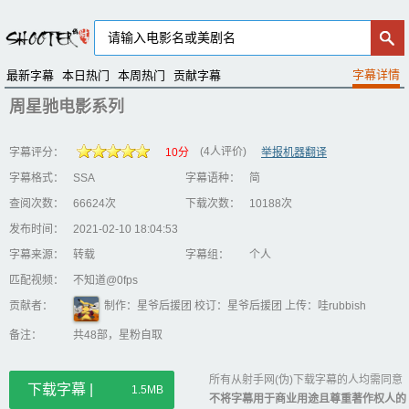
最新字幕
本日热门
本周热门
贡献字幕
周星驰电影系列
(4人评价)
字幕评分：
10分
举报机器翻译
字幕格式：
SSA
字幕语种：
简
查阅次数：
66624次
下载次数：
10188次
发布时间：
2021-02-10 18:04:53
字幕来源：
转载
字幕组：
个人
匹配视频：
不知道@0fps
贡献者：
制作：星爷后援团 校订：星爷后援团 上传：哇rubbish
备注：
共48部，星粉自取
所有从射手网(伪)下载字幕的人均需同意
下载字幕 |
1.5MB
不将字幕用于商业用途且尊重著作权人的