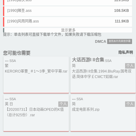
[1990]赌侠.ass
129.3KB
[1990]赌圣.ass
108.5KB
[1990]风雨同路.ass
111.9KB
显示更多
[1990]龙凤茶楼.ass
127KB
提示：单击列表可直接下载单个文件，如果失败请下载压缩包
DMCA
查找本片的其他字幕
[1991]情圣.ass
150.4KB
您可能也需要
隐私声明
[1991]整蛊专家.ass
162.1KB
...
大话西游I II合集
SSA
SSA
[1991]新精武门1991.ass
117.1KB
繁
简
个人
KERORO軍曹_＃1～3季_繁中字幕.rar
大话西游I II合集.1994.BluRay.国粤双
[1991]赌侠2：上海滩赌圣.ass
193.9KB
语.简体中字￡CMCT如烟.rar
[1991]逃学威龙.ass
132.2KB
[1991]龙的传人.ass
113.3KB
...
...
SSA
SSA
英 日
个人
简
个人
[1992]审死官.ass
176.2KB
【20200731】日本动画OPED的K值
成龙电影系列.zip
（总计925份）.rar
[1992]家有喜事（修复加长版）.ass
135.6KB
[1992]武状元苏乞儿.ass
105.2KB