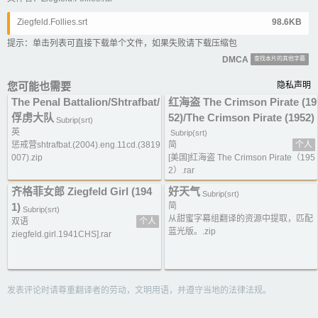
Ziegfeld.Follies.srt
98.6KB
提示：单击列表可直接下载单个文件，如果失败请下载压缩包
DMCA
查找本片的其他字幕
您可能也需要
隐私声明
The Penal Battalion/Shtrafbat/
红海盗 The Crimson Pirate (19
俘虏大队
52)/The Crimson Pirate (1952)
Subrip(srt)
英
Subrip(srt)
惩戒营shtrafbat.(2004).eng.11cd.(3819
简
个人
007).zip
[美国]红海盗 The Crimson Pirate（195
2）.rar
齐格菲女郎 Ziegfeld Girl (194
好天气
Subrip(srt)
1)
简
Subrip(srt)
从甜蜜字幕组翻译的资源中提取，匹配
双语
个人
蓝光版。.zip
ziegfeld.girl.1941CHS].rar
发表评论时请尊重翻译者的劳动，文明用语，并遵守当地的法律法规。