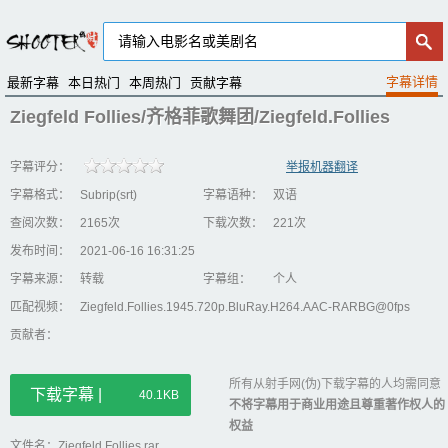
最新字幕
本日热门
本周热门
贡献字幕
Ziegfeld Follies/齐格菲歌舞团/Ziegfeld.Follies
字幕评分：
举报机器翻译
字幕格式：
Subrip(srt)
字幕语种：
双语
查阅次数：
2165次
下载次数：
221次
发布时间：
2021-06-16 16:31:25
字幕来源：
转载
字幕组：
个人
匹配视频：
Ziegfeld.Follies.1945.720p.BluRay.H264.AAC-RARBG@0fps
贡献者：
所有从射手网(伪)下载字幕的人均需同意
下载字幕 |
40.1KB
不将字幕用于商业用途且尊重著作权人的
权益
文件名：Ziegfeld.Follies.rar