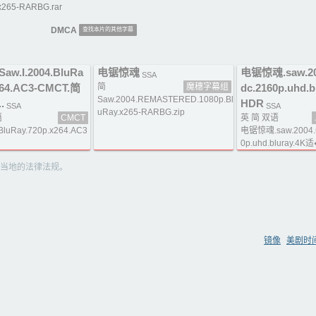
265-RARBG.rar
DMCA
查找本片的其他字幕
w.I.2004.BluRa
电锯惊魂
电锯惊魂.saw.200
SSA
264.AC3-CMCT.简
简
魔穗字幕组
dc.2160p.uhd.
Saw.2004.REMASTERED.1080p.Bl
.
HDR
SSA
SSA
uRay.x265-RARBG.zip
语
CMCT
英 简 双语
.BluRay.720p.x264.AC3
电锯惊魂.saw.2004.u
0p.uhd.bluray.4K适
当地的法律法规。
镜像
美剧时