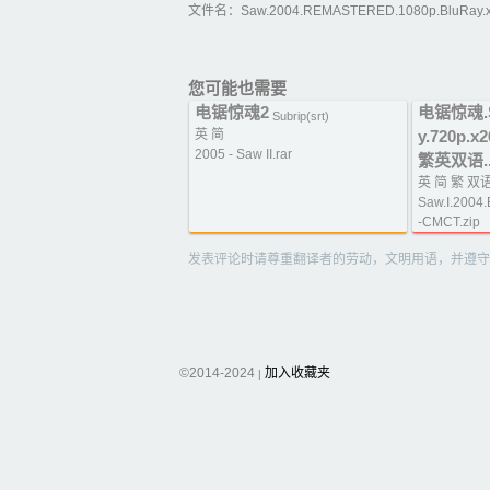
文件名：Saw.2004.REMASTERED.1080p.BluRay.x
您可能也需要
电锯惊魂2
电锯惊魂.Sa
Subrip(srt)
英 简
y.720p.x
2005 - Saw II.rar
繁英双语..
英 简 繁 双
Saw.I.2004
-CMCT.zip
发表评论时请尊重翻译者的劳动，文明用语，并遵守
©2014-2024
加入收藏夹
|