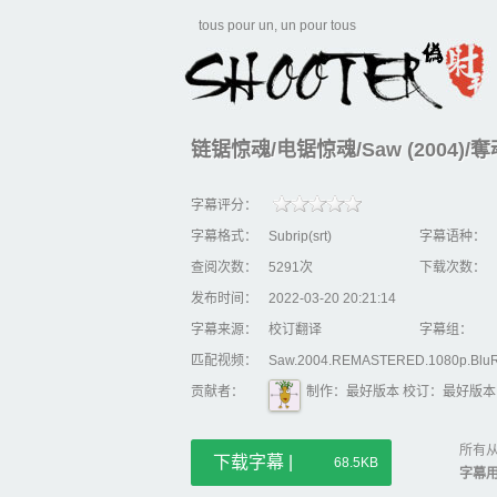
tous pour un, un pour tous
链锯惊魂/电锯惊魂/Saw (2004)/奪魂
字幕评分：
字幕格式：
Subrip(srt)
字幕语种：
查阅次数：
5291次
下载次数：
发布时间：
2022-03-20 20:21:14
字幕来源：
校订翻译
字幕组：
匹配视频：
Saw.2004.REMASTERED.1080p.Blu
贡献者：
制作：最好版本 校订：最好版本
所有从
下载字幕 |
68.5KB
字幕