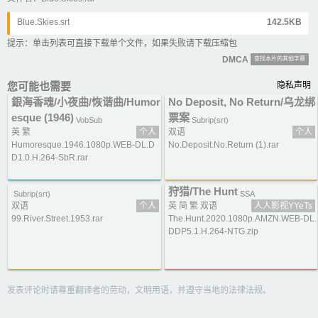
Blue.Skies.srt
142.5KB
提示：单击列表可直接下载单个文件，如果失败请下载压缩包
DMCA
查找本片的其他字幕
您可能也需要
隐私声明
銀海香魂/小夜曲/恢谐曲/Humor
No Deposit, No Return/乌龙绑
esque (1946)
票案
VobSub
Subrip(srt)
英 繁
个人
双语
个人
Humoresque.1946.1080p.WEB-DL.D
No.Deposit.No.Return (1).rar
D1.0.H.264-SbR.rar
狩猎/The Hunt
Subrip(srt)
SSA
双语
个人
英 简 繁 双语
人人影视YYeTs
99.River.Street.1953.rar
The.Hunt.2020.1080p.AMZN.WEB-DL.
DDP5.1.H.264-NTG.zip
发表评论时请尊重翻译者的劳动，文明用语，并遵守当地的法律法规。