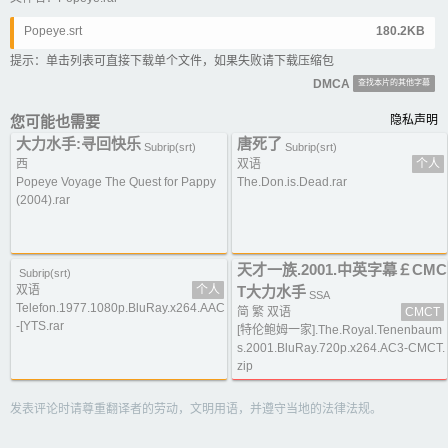
Popeye.srt
180.2KB
提示：单击列表可直接下载单个文件，如果失败请下载压缩包
DMCA
查找本片的其他字幕
您可能也需要
隐私声明
大力水手:寻回快乐
唐死了
Subrip(srt)
Subrip(srt)
西
双语
个人
Popeye Voyage The Quest for Pappy
The.Don.is.Dead.rar
(2004).rar
天才一族.2001.中英字幕￡CMC
Subrip(srt)
双语
个人
T大力水手
SSA
Telefon.1977.1080p.BluRay.x264.AAC
简 繁 双语
CMCT
-[YTS.rar
[特伦鲍姆一家].The.Royal.Tenenbaum
s.2001.BluRay.720p.x264.AC3-CMCT.
zip
发表评论时请尊重翻译者的劳动，文明用语，并遵守当地的法律法规。