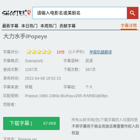
最新字幕
本日热门
本周热门
贡献字幕
大力水手/Popeye
(1人评价)
字幕评分：
10分
举报机器翻译
字幕格式：
Subrip(srt)
字幕语种：
双语
查阅次数：
1287次
下载次数：
387次
发布时间：
2022-04-06 18:52:15
字幕来源：
转载
字幕组：
个人
匹配视频：
Popeye.1980.1080p.BluRay.x265-RARBG@0fps
贡献者：
所有从射手网(伪)下载字幕的人均需同意
下载字幕 |
67.6KB
不将字幕用于商业用途且尊重著作权人的
权益
文件名：Popeye.rar