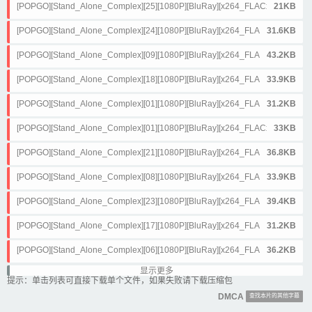
3x1][chs_jpn][D8E223F7].chi.ass
[POPGO][Stand_Alone_Complex][25][1080P][BluRay][x264_FLACx2_AC
21KB
3x2][chs_jpn][88BC9A7E].jpn.ass
[POPGO][Stand_Alone_Complex][24][1080P][BluRay][x264_FLACx2_AC
31.6KB
3x1][chs_jpn][00AF227B].jpn.ass
[POPGO][Stand_Alone_Complex][09][1080P][BluRay][x264_FLACx2_AC
43.2KB
3x1][chs_jpn][4937ABB3].jpn.ass
[POPGO][Stand_Alone_Complex][18][1080P][BluRay][x264_FLACx2_AC
33.9KB
3x1][chs_jpn][CB389057].jpn.ass
[POPGO][Stand_Alone_Complex][01][1080P][BluRay][x264_FLACx2_AC
31.2KB
3x1][chs_jpn][D4C0C6B6].jpn.ass
[POPGO][Stand_Alone_Complex][01][1080P][BluRay][x264_FLACx2_AC
33KB
3x1][chs_jpn][D4C0C6B6].chi.ass
[POPGO][Stand_Alone_Complex][21][1080P][BluRay][x264_FLACx2_AC
36.8KB
3x1][chs_jpn][0223CBA3].chi.ass
[POPGO][Stand_Alone_Complex][08][1080P][BluRay][x264_FLACx2_AC
33.9KB
3x1][chs_jpn][B1E952AB].chi.ass
[POPGO][Stand_Alone_Complex][23][1080P][BluRay][x264_FLACx2_AC
39.4KB
3x1][chs_jpn][A22F7179].jpn.ass
[POPGO][Stand_Alone_Complex][17][1080P][BluRay][x264_FLACx2_AC
31.2KB
3x1][chs_jpn][4DB7B2E8].jpn.ass
[POPGO][Stand_Alone_Complex][06][1080P][BluRay][x264_FLACx2_AC
36.2KB
3x1][chs_jpn][49E78AF1].chi.ass
显示更多
[POPGO][Stand_Alone_Complex][08][1080P][BluRay][x264_FLACx2_AC
29.3KB
提示：单击列表可直接下载单个文件，如果失败请下载压缩包
3x1][chs_jpn][B1E952AB].jpn.ass
DMCA
查找本片的其他字幕
[POPGO][Stand_Alone_Complex][07][1080P][BluRay][x264_FLACx2_AC
26.3KB