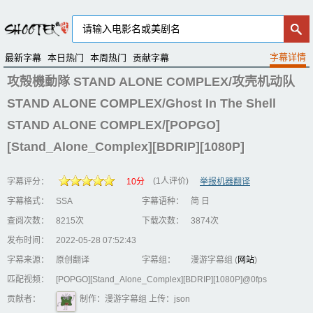
最新字幕
本日热门
本周热门
贡献字幕
攻殻機動隊 STAND ALONE COMPLEX/攻壳机动队
STAND ALONE COMPLEX/Ghost In The Shell
STAND ALONE COMPLEX/[POPGO]
[Stand_Alone_Complex][BDRIP][1080P]
(1人评价)
字幕评分：
10分
举报机器翻译
字幕格式：
SSA
字幕语种：
简 日
查阅次数：
8215次
下载次数：
3874次
发布时间：
2022-05-28 07:52:43
字幕来源：
原创翻译
字幕组：
漫游字幕组 (
网站
)
匹配视频：
[POPGO][Stand_Alone_Complex][BDRIP][1080P]@0fps
贡献者：
制作：漫游字幕组 上传：json