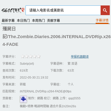
最新字幕
本日热门
本周热门
贡献字幕
殭屍日
記/The.Zombie.Diaries.2006.iNTERNAL.DVDRip.x26
4-FADE
字幕评分：
举报机器翻译
字幕格式：
Subrip(srt)
字幕语种：
繁 双语
查阅次数：
619次
下载次数：
63次
发布时间：
2022-05-30 21:19:32
字幕来源：
转载
字幕组：
个人
匹配视频：
iNTERNAL.DVDRip.x264-FADE@0fps
贡献者：
制作：網路 校订：網路 上传：qqq5555
备注：
機翻+修飾 略調時間軸 適合片長1h20m26s