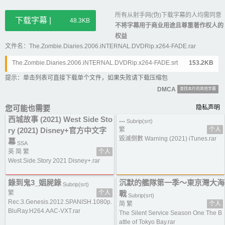
所有从射手网(伪)下载字幕的人均需同意
下载字幕 |
48.3KB
不将字幕用于商业用途且尊重著作权人的
权益
文件名：The.Zombie.Diaries.2006.iNTERNAL.DVDRip.x264-FADE.rar
The.Zombie.Diaries.2006.iNTERNAL.DVDRip.x264-FADE.srt
153.2KB
提示：单击列表可直接下载单个文件，如果失败请下载压缩包
DMCA
查找本片的其他字幕
您可能也需要
隐私声明
西城故事 (2021) West Side Sto
...
Subrip(srt)
ry (2021) Disney+官方中文字
繁
个人
毀滅倒數 Warning (2021) iTunes.rar
幕
SSA
英 简 繁
个人
West.Side.Story 2021 Disney+.rar
錄到鬼3_姻屍錄
沉默的艦隊第一季～東京灣大海
Subrip(srt)
繁
个人
戰
Subrip(srt)
Rec.3.Genesis.2012.SPANISH.1080p.
简 繁
个人
BluRay.H264.AAC-VXT.rar
The Silent Service Season One The B
attle of Tokyo Bay.rar