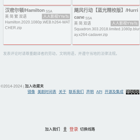
汉密尔顿/Hamilton
飓风行动【蓝光精校版】/Hurri
SSA
英 简 繁 双语
人人影视YYeTs
cane
SSA
Hamilton.2020.1080p.WEB.h264-WAT
英 简 双语
人人影视YYeTs
CHER.zip
Squadron.303.2018.limited.1080p.blur
ay.x264-cadaver.zip
发表评论时请尊重翻译者的劳动，文明用语，并遵守当地的法律法规。
©2014-2024
加入收藏夹
|
镜像
美剧时间表
关于
联系我们
声明
API
开源及集成
登录
加入我们
切换线路