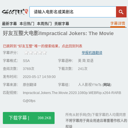
最新字幕
本日热门
本周热门
贡献字幕
好友互整大电影/Impractical Jokers: The Movie
已跳转到 "好友互整" 唯一的搜索结果，点此回到列表
字幕评分：
举报机器翻译
字幕格式：
SSA
字幕语种：
英 简 双语
查阅次数：
3769次
下载次数：
241次
发布时间：
2020-05-17 14:59:00
字幕来源：
原创翻译
字幕组：
人人影视YYeTs (
网站
)
匹配视频：
Impractical.Jokers.The.Movie.2020.1080p.WEBRip.x264-RARB
G@0fps
所有从射手网(伪)下载字幕的人均需同意
下载字幕 |
398.2KB
不将字幕用于商业用途且尊重著作权人的
权益