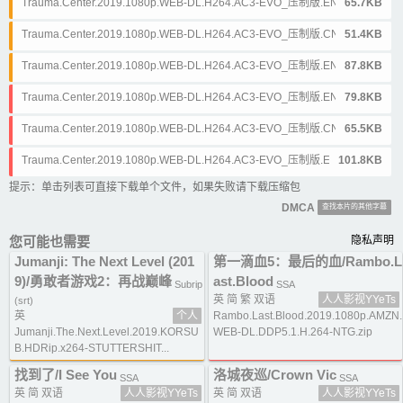
Trauma.Center.2019.1080p.WEB-DL.H264.AC3-EVO_压制版.EN.srt
65.7KB
Trauma.Center.2019.1080p.WEB-DL.H264.AC3-EVO_压制版.CN.srt
51.4KB
Trauma.Center.2019.1080p.WEB-DL.H264.AC3-EVO_压制版.EN&CN.srt
87.8KB
Trauma.Center.2019.1080p.WEB-DL.H264.AC3-EVO_压制版.EN.ass
79.8KB
Trauma.Center.2019.1080p.WEB-DL.H264.AC3-EVO_压制版.CN.ass
65.5KB
Trauma.Center.2019.1080p.WEB-DL.H264.AC3-EVO_压制版.EN&CN.ass
101.8KB
提示：单击列表可直接下载单个文件，如果失败请下载压缩包
DMCA
查找本片的其他字幕
您可能也需要
隐私声明
Jumanji: The Next Level (201
第一滴血5：最后的血/Rambo.L
9)/勇敢者游戏2：再战巅峰
ast.Blood
Subrip
SSA
英 简 繁 双语
人人影视YYeTs
(srt)
英
个人
Rambo.Last.Blood.2019.1080p.AMZN.
Jumanji.The.Next.Level.2019.KORSU
WEB-DL.DDP5.1.H.264-NTG.zip
B.HDRip.x264-STUTTERSHIT...
找到了/I See You
洛城夜巡/Crown Vic
SSA
SSA
英 简 双语
人人影视YYeTs
英 简 双语
人人影视YYeTs