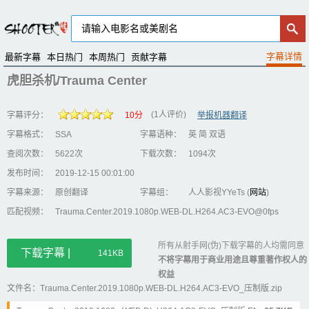
最新字幕
本日热门
本周热门
贡献字幕
虎胆杀机/Trauma Center
(1人评价)
字幕评分：
10分
举报机器翻译
字幕格式：
SSA
字幕语种：
英 简 双语
查阅次数：
5622次
下载次数：
1094次
发布时间：
2019-12-15 00:01:00
字幕来源：
原创翻译
字幕组：
人人影视YYeTs (
网站
)
匹配视频：
Trauma.Center.2019.1080p.WEB-DL.H264.AC3-EVO@0fps
所有从射手网(伪)下载字幕的人均需同意
下载字幕 |
141KB
不将字幕用于商业用途且尊重著作权人的
权益
文件名：Trauma.Center.2019.1080p.WEB-DL.H264.AC3-EVO_压制版.zip