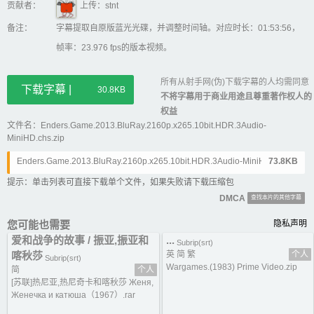
贡献者：
上传：stnt
备注：
字幕提取自原版蓝光光碟，并调整时间轴。对应时长：01:53:56，
帧率：23.976 fps的版本视频。
所有从射手网(伪)下载字幕的人均需同意
下载字幕 |
30.8KB
不将字幕用于商业用途且尊重著作权人的
权益
文件名：Enders.Game.2013.BluRay.2160p.x265.10bit.HDR.3Audio-
MiniHD.chs.zip
Enders.Game.2013.BluRay.2160p.x265.10bit.HDR.3Audio-MiniHD.chs.sr
73.8KB
t
提示：单击列表可直接下载单个文件，如果失败请下载压缩包
DMCA
查找本片的其他字幕
您可能也需要
隐私声明
爱和战争的故事 / 振亚,振亚和
...
Subrip(srt)
喀秋莎
英 简 繁
个人
Subrip(srt)
Wargames.(1983) Prime Video.zip
简
个人
[苏联]热尼亚,热尼奇卡和喀秋莎 Женя,
Женечка и катюша（1967）.rar