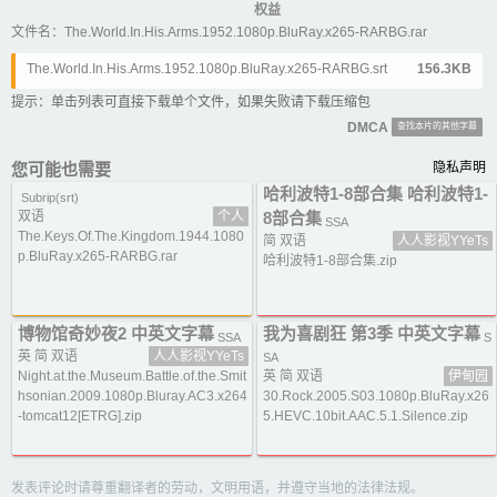
权益
文件名：The.World.In.His.Arms.1952.1080p.BluRay.x265-RARBG.rar
The.World.In.His.Arms.1952.1080p.BluRay.x265-RARBG.srt
156.3KB
提示：单击列表可直接下载单个文件，如果失败请下载压缩包
DMCA
查找本片的其他字幕
您可能也需要
隐私声明
哈利波特1-8部合集 哈利波特1-
Subrip(srt)
双语
个人
8部合集
SSA
The.Keys.Of.The.Kingdom.1944.1080
简 双语
人人影视YYeTs
p.BluRay.x265-RARBG.rar
哈利波特1-8部合集.zip
博物馆奇妙夜2 中英文字幕
我为喜剧狂 第3季 中英文字幕
SSA
S
英 简 双语
人人影视YYeTs
SA
Night.at.the.Museum.Battle.of.the.Smit
英 简 双语
伊甸园
hsonian.2009.1080p.Bluray.AC3.x264
30.Rock.2005.S03.1080p.BluRay.x26
-tomcat12[ETRG].zip
5.HEVC.10bit.AAC.5.1.Silence.zip
发表评论时请尊重翻译者的劳动，文明用语，并遵守当地的法律法规。