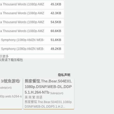
ys a Thousand Words (1080p AMZ
45.1KB
ys a Thousand Words (1080p AMZ
42.3KB
ys a Thousand Words (1080p AMZ
54.5KB
ys a Thousand Words (1080p AMZ
60.6KB
 the Symphony (1080p AMZN WEB-
51.6KB
 the Symphony (1080p AMZN WEB-
49.2KB
示更多
 the Symphony (1080p AMZN WEB-
63.5KB
失败请下载压缩包
 the Symphony (1080p AMZN WEB-
66.1KB
隐私声明
80p AMZN WEB-DL x265 Ghost).ch
45.5KB
 3/鱿鱼游戏/
熊家餐馆.The.Bear.S04E01.
80p AMZN WEB-DL x265 Ghost).ch
42.7KB
1080p.DSNP.WEB-DL.DDP
ubrip(srt)
5.1.H.264-NTb
80p AMZN WEB-DL x265 Ghost).en
Subrip(srt)
54.2KB
80p.web.h264-s
英 简 繁 双语
熊家餐馆.The.Bear.S04E01.1080p.
80p AMZN WEB-DL x265 Ghost).en
58KB
DSNP.WEB-DL.DDP5.1.H.2...
 Finest (1080p AMZN WEB-DL x26
41.1KB