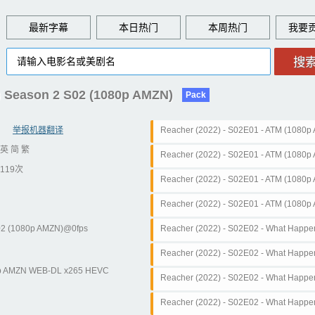
最新字幕
本日热门
本周热门
eason 2 S02 (1080p AMZN)
Pack
举报机器翻译
Reacher (2022) - S02E01 - ATM (1080p
英 简 繁
srt
Reacher (2022) - S02E01 - ATM (1080p
119次
rt
Reacher (2022) - S02E01 - ATM (1080p
srt
Reacher (2022) - S02E01 - ATM (1080
dh.srt
2 (1080p AMZN)@0fps
Reacher (2022) - S02E02 - What Happens
WEB-DL x265 Ghost).chs.srt
Reacher (2022) - S02E02 - What Happens
80p AMZN WEB-DL x265 HEVC
WEB-DL x265 Ghost).cht.srt
Reacher (2022) - S02E02 - What Happens
WEB-DL x265 Ghost).eng.srt
Reacher (2022) - S02E02 - What Happens