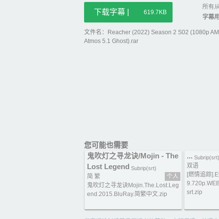
所有从
下载字幕 |
619.7KB
字幕
文件名：Reacher (2022) Season 2 S02 (1080p AM
Atmos 5.1 Ghost).rar
您可能也需要
鬼吹灯之寻龙诀/Mojin - The
...
Subrip(srt
Lost Legend
双语
Subrip(srt)
[燃情追踪].Eye
简 繁
个人
9.720p.WEB
鬼吹灯之寻龙诀Mojin.The.Lost.Leg
srt.zip
end.2015.BluRay.简繁中文.zip