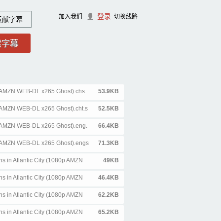
登录
加入我们
切换线路
贡献字幕
 AMZN WEB-DL x265 Ghost).chs.
53.9KB
 AMZN WEB-DL x265 Ghost).cht.s
52.5KB
 AMZN WEB-DL x265 Ghost).eng.
66.4KB
p AMZN WEB-DL x265 Ghost).engs
71.3KB
 in Atlantic City (1080p AMZN
49KB
 in Atlantic City (1080p AMZN
46.4KB
 in Atlantic City (1080p AMZN
62.2KB
 in Atlantic City (1080p AMZN
65.2KB