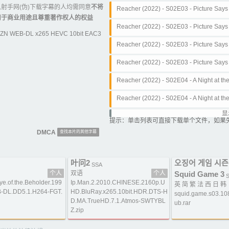
WEB-DL x265 Ghost).engsdh.srt
射手网(伪)下载字幕的人均需同意
不将
Reacher (2022) - S02E03 - Picture Sa
用于商业用途且尊重著作权人的权益
N WEB-DL x265 Ghost).chs.srt
Reacher (2022) - S02E03 - Picture Sa
ZN WEB-DL x265 HEVC 10bit EAC3
N WEB-DL x265 Ghost).cht.srt
Reacher (2022) - S02E03 - Picture Sa
N WEB-DL x265 Ghost).eng.srt
Reacher (2022) - S02E03 - Picture Sa
N WEB-DL x265 Ghost).engsdh.srt
Reacher (2022) - S02E04 - A Night at
DL x265 Ghost).chs.srt
Reacher (2022) - S02E04 - A Night at
DL x265 Ghost).cht.srt
显
Reacher (2022) - S02E04 - A Night at
提示：单击列表可直接下载单个文件，如果
DL x265 Ghost).eng.srt
DMCA
查找本片的其他字幕
Reacher (2022) - S02E04 - A Night at
DL x265 Ghost).engsdh.srt
Reacher (2022) - S02E05 - Burial (10
叶问2
오징어 게임 시즌
)
SSA
s.srt
Reacher (2022) - S02E05 - Burial (10
个人
双语
个人
Squid Game 3
S
.of.the.Beholder.199
Ip.Man.2.2010.CHINESE.2160p.U
t.srt
英 简 繁 法 西 日 韩
Reacher (2022) - S02E05 - Burial (10
-DL.DD5.1.H264-FGT.
HD.BluRay.x265.10bit.HDR.DTS-H
squid.game.s03.10
D.MA.TrueHD.7.1.Atmos-SWTYBL
g.srt
ub.rar
Reacher (2022) - S02E05 - Burial (10
Z.zip
gsdh.srt
Reacher (2022) - S02E06 - New York's