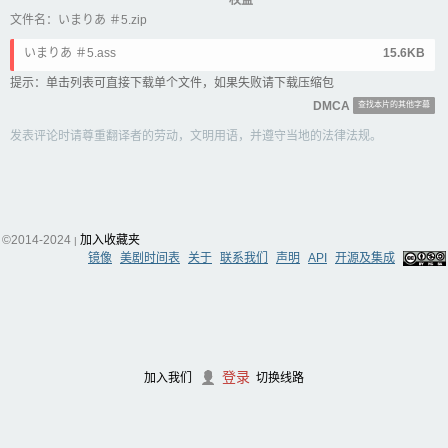
权益
文件名：いまりあ ＃5.zip
いまりあ ＃5.ass
15.6KB
提示：单击列表可直接下载单个文件，如果失败请下载压缩包
DMCA
查找本片的其他字幕
发表评论时请尊重翻译者的劳动，文明用语，并遵守当地的法律法规。
©2014-2024
加入收藏夹
|
镜像
美剧时间表
关于
联系我们
声明
API
开源及集成
登录
加入我们
切换线路