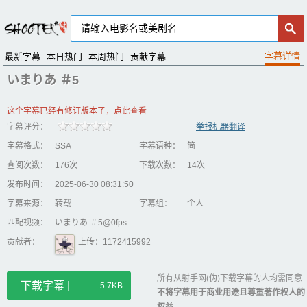
最新字幕
本日热门
本周热门
贡献字幕
いまりあ ＃5
这个字幕已经有修订版本了，点此查看
字幕评分：
举报机器翻译
字幕格式：
SSA
字幕语种：
简
查阅次数：
176次
下载次数：
14次
发布时间：
2025-06-30 08:31:50
字幕来源：
转载
字幕组：
个人
匹配视频：
いまりあ ＃5@0fps
贡献者：
上传：1172415992
所有从射手网(伪)下载字幕的人均需同意
下载字幕 |
5.7KB
不将字幕用于商业用途且尊重著作权人的