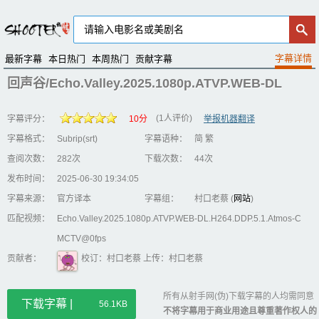
最新字幕
本日热门
本周热门
贡献字幕
回声谷/Echo.Valley.2025.1080p.ATVP.WEB-DL
(1人评价)
字幕评分：
10分
举报机器翻译
字幕格式：
Subrip(srt)
字幕语种：
简 繁
查阅次数：
282次
下载次数：
44次
发布时间：
2025-06-30 19:34:05
字幕来源：
官方译本
字幕组：
村口老蔡 (
网站
)
匹配视频：
Echo.Valley.2025.1080p.ATVP.WEB-DL.H264.DDP.5.1.Atmos-C
MCTV@0fps
贡献者：
校订：村口老蔡 上传：村口老蔡
所有从射手网(伪)下载字幕的人均需同意
下载字幕 |
56.1KB
不将字幕用于商业用途且尊重著作权人的