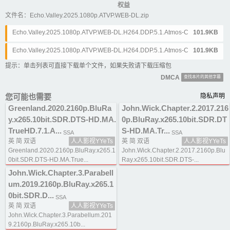
权益
文件名：Echo.Valley.2025.1080p.ATVP.WEB-DL.zip
Echo.Valley.2025.1080p.ATVP.WEB-DL.H264.DDP.5.1.Atmos-CMCTV.ch
101.9KB
s.srt
Echo.Valley.2025.1080p.ATVP.WEB-DL.H264.DDP.5.1.Atmos-CMCTV.cht.
101.9KB
srt
提示：单击列表可直接下载单个文件，如果失败请下载压缩包
DMCA
查找本片的其他字幕
您可能也需要
隐私声明
Greenland.2020.2160p.BluRa
John.Wick.Chapter.2.2017.216
y.x265.10bit.SDR.DTS-HD.MA.
0p.BluRay.x265.10bit.SDR.DT
TrueHD.7.1.A...
S-HD.MA.Tr...
SSA
SSA
英 简 双语
人人影视YYeTs
英 简 双语
人人影视YYeTs
Greenland.2020.2160p.BluRay.x265.1
John.Wick.Chapter.2.2017.2160p.Blu
0bit.SDR.DTS-HD.MA.True...
Ray.x265.10bit.SDR.DTS-...
John.Wick.Chapter.3.Parabell
um.2019.2160p.BluRay.x265.1
0bit.SDR.D...
SSA
英 简 双语
人人影视YYeTs
John.Wick.Chapter.3.Parabellum.201
9.2160p.BluRay.x265.10b...