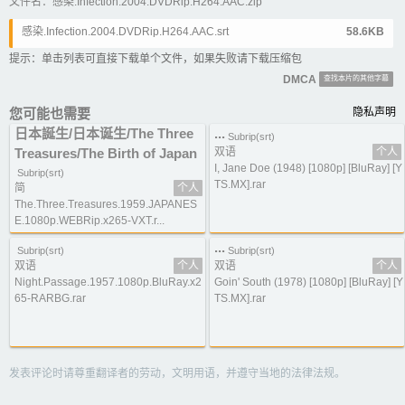
文件名：感染.Infection.2004.DVDRip.H264.AAC.zip
感染.Infection.2004.DVDRip.H264.AAC.srt
58.6KB
提示：单击列表可直接下载单个文件，如果失败请下载压缩包
DMCA
查找本片的其他字幕
您可能也需要
隐私声明
日本誕生/日本诞生/The Three
...
Subrip(srt)
Treasures/The Birth of Japan
双语
个人
I, Jane Doe (1948) [1080p] [BluRay] [Y
Subrip(srt)
TS.MX].rar
简
个人
The.Three.Treasures.1959.JAPANES
E.1080p.WEBRip.x265-VXT.r...
...
Subrip(srt)
Subrip(srt)
双语
个人
双语
个人
Night.Passage.1957.1080p.BluRay.x2
Goin' South (1978) [1080p] [BluRay] [Y
65-RARBG.rar
TS.MX].rar
发表评论时请尊重翻译者的劳动，文明用语，并遵守当地的法律法规。