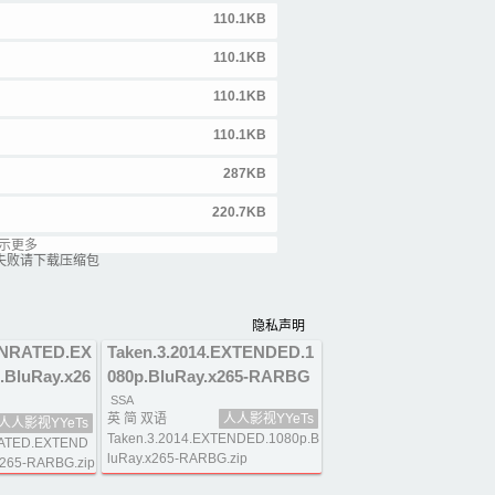
110.1KB
110.1KB
110.1KB
110.1KB
287KB
220.7KB
示更多
147.3KB
失败请下载压缩包
185.4KB
隐私声明
.UNRATED.EX
Taken.3.2014.EXTENDED.1
.BluRay.x26
080p.BluRay.x265-RARBG
SSA
英 简 双语
人人影视YYeTs
人人影视YYeTs
Taken.3.2014.EXTENDED.1080p.B
RATED.EXTEND
luRay.x265-RARBG.zip
x265-RARBG.zip