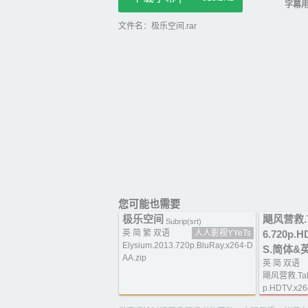
字幕
文件名：极乐空间.rar
您可能也需要
极乐空间
飓风营救.Ta
Subrip(srt)
英 简 繁 双语
人人影视YYeTs
6.720p.H
Elysium.2013.720p.BluRay.x264-D
S.简体&英
AA.zip
英 简 双语
飓风营救.Take
p.HDTV.x26