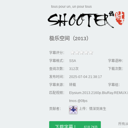
tous pour un, un pour tous
极乐空间（2013）
字幕评分：
字幕格式：
SSA
字幕语种：
查阅次数：
312次
下载次数：
发布时间：
2025-07-04 21:38:17
字幕来源：
转载
字幕组：
匹配视频：
Elysium.2013.2160p.BluRay.REMUX
tmos @0fps
贡献者：
上传：情深到来生
所有从
下载字幕 |
618.2KB