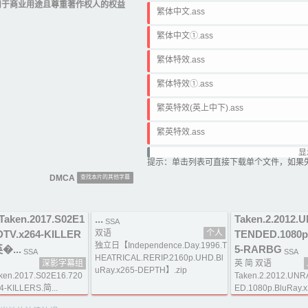
用于商业用途且尊重著作权人的权益
繁体中文.ass
繁体中文①.ass
繁体特效.ass
繁体特效①.ass
繁英特效(英上中下).ass
繁英特效.ass
显
繁英雙字.ass
提示：单击列表可直接下载单个文件，如果
DMCA
查找本片的其他字幕
繁英雙字①.ass
ken.2017.S02E1
...
Taken.2.2012
SSA
DTV.x264-KILLER
双语
个人
TENDED.1080p
独立日【Independence.Day.1996.T
�...
5-RARBG
SSA
SSA
HEATRICAL.RERIP.2160p.UHD.Bl
深影字幕组
英 简 双语
uRay.x265-DEPTH】.zip
n.2017.S02E16.720
Taken.2.2012.UN
4-KILLERS.简...
ED.1080p.BluRay.