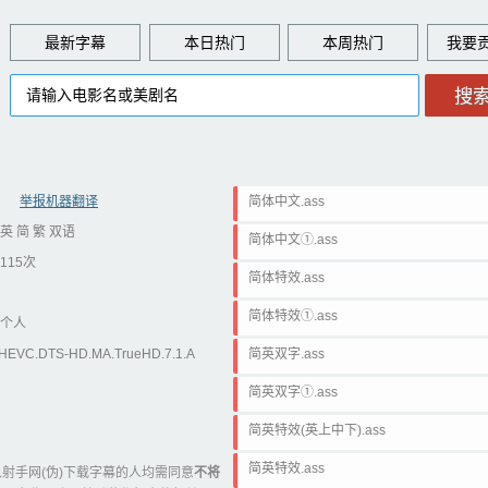
最新字幕
本日热门
本周热门
举报机器翻译
简体中文.ass
英 简 繁 双语
简体中文①.ass
115次
简体特效.ass
简体特效①.ass
个人
.HEVC.DTS-HD.MA.TrueHD.7.1.A
简英双字.ass
简英双字①.ass
简英特效(英上中下).ass
简英特效.ass
射手网(伪)下载字幕的人均需同意
不将