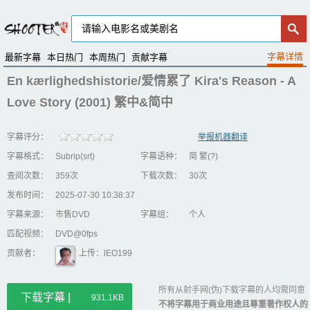
最新字幕
本日热门
本周热门
贡献字幕
En kærlighedshistorie/爱情累了 Kira's Reason - A
Love Story (2001) 繁中&简中
字幕评分：
举报机器翻译
字幕格式：
Subrip(srt)
字幕语种：
简 繁(?)
查阅次数：
359次
下载次数：
30次
发布时间：
2025-07-30 10:38:37
字幕来源：
市售DVD
字幕组：
个人
匹配视频：
DVD@0fps
贡献者：
上传：lEO199
所有从射手网(伪)下载字幕的人均需同意
下载字幕 |
931.1KB
不将字幕用于商业用途且尊重著作权人的