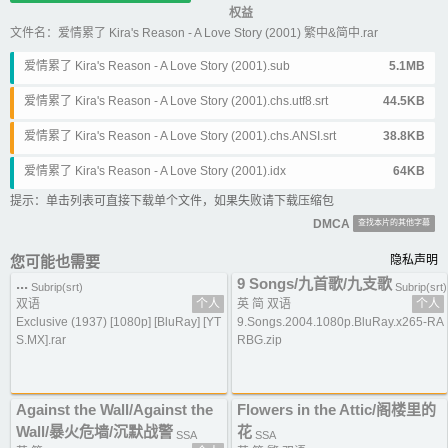
权益
文件名：爱情累了 Kira's Reason - A Love Story (2001) 繁中&简中.rar
爱情累了 Kira's Reason - A Love Story (2001).sub
5.1MB
爱情累了 Kira's Reason - A Love Story (2001).chs.utf8.srt
44.5KB
爱情累了 Kira's Reason - A Love Story (2001).chs.ANSI.srt
38.8KB
爱情累了 Kira's Reason - A Love Story (2001).idx
64KB
提示：单击列表可直接下载单个文件，如果失败请下载压缩包
DMCA
查找本片的其他字幕
您可能也需要
隐私声明
...
9 Songs/九首歌/九支歌
Subrip(srt)
Subrip(srt)
双语
个人
英 简 双语
个人
Exclusive (1937) [1080p] [BluRay] [YT
9.Songs.2004.1080p.BluRay.x265-RA
S.MX].rar
RBG.zip
Against the Wall/Against the
Flowers in the Attic/阁楼里的
Wall/暴火危墙/沉默战警
花
SSA
SSA