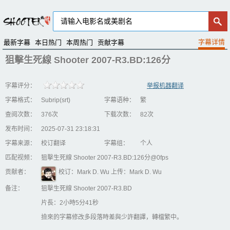
最新字幕
本日热门
本周热门
贡献字幕
狙擊生死線 Shooter 2007-R3.BD:126分
字幕评分：
举报机器翻译
字幕格式：
Subrip(srt)
字幕语种：
繁
查阅次数：
376次
下载次数：
82次
发布时间：
2025-07-31 23:18:31
字幕来源：
校订翻译
字幕组：
个人
匹配视频：
狙擊生死線 Shooter 2007-R3.BD:126分@0fps
贡献者：
校订：Mark D. Wu 上传：Mark D. Wu
备注：
狙擊生死線 Shooter 2007-R3.BD
片長：2小時5分41秒
撿來的字幕修改多段落時差與少許翻譯，轉檔繁中。