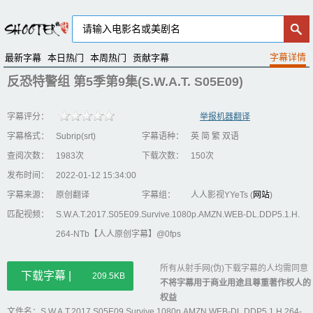
最新字幕
本日热门
本周热门
贡献字幕
反恐特警组 第5季第9集(S.W.A.T. S05E09)
字幕评分：
举报机器翻译
字幕格式：
Subrip(srt)
字幕语种：
英 简 繁 双语
查阅次数：
1983次
下载次数：
150次
发布时间：
2022-01-12 15:34:00
字幕来源：
原创翻译
字幕组：
人人影视YYeTs (
网站
)
匹配视频：
S.W.A.T.2017.S05E09.Survive.1080p.AMZN.WEB-DL.DDP5.1.H.
264-NTb【人人原创字幕】@0fps
所有从射手网(伪)下载字幕的人均需同意
下载字幕 |
209.5KB
不将字幕用于商业用途且尊重著作权人的
权益
文件名：S.W.A.T.2017.S05E09.Survive.1080p.AMZN.WEB-DL.DDP5.1.H.264-