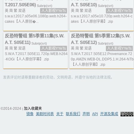
T.2017.S05E06)
A.T. S05E10)
Subrip(srt)
Subrip(srt)
英 简 繁 双语
人人影视YYeTs
英 简 繁 双语
人人影视YYeTs
s.w.a.t.2017.s05e06.1080p.web.h264-
s.w.a.t.2017.s05e10.720p.web.h264-c
cakes【人人原创�...
akes【人人原创字幕】.zip
反恐特警组 第5季第11集(S.W.
反恐特警组 第5季第12集(S.W.
A.T. S05E11)
A.T. S05E12)
Subrip(srt)
Subrip(srt)
英 简 繁 双语
人人影视YYeTs
英 简 繁 双语
人人影视YYeTs
S.W.A.T.2017.S05E11.720p.WEB.h264
S.W.A.T.2017.S05E12.Provenance.72
-KOGi【人人原创字幕】.zip
0p.AMZN.WEB-DL.DDP5.1.H.264-NTb
【人人原创字幕】.zip
发表评论时请尊重翻译者的劳动，文明用语，并遵守当地的法律法规。
©2014-2024
加入收藏夹
|
镜像
美剧时间表
关于
联系我们
声明
API
开源及集成